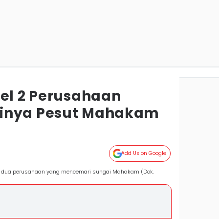
gel 2 Perusahaan
inya Pesut Mahakam
Add Us on Google
l dua perusahaan yang mencemari sungai Mahakam (Dok.