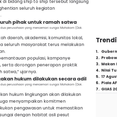
di bidang ship to ship tersebut langsung
ghentian seluruh kegiatan
.
luruh pihak untuk ramah satwa
l dua perusahaan yang mencemari sungai Mahakam (Dok.
h daerah, akademisi, komunitas lokal,
Trendi
gga seluruh masyarakat terus melakukan
an.
1
.
Gubern
, pemantauan populasi, kampanye
2
.
Prabow
3
.
Makan B
serta dorongan penerapan praktik
4
.
Nilai T
 satwa,” ujarnya.
5
.
17 Agus
gakan hukum dilakukan secara adil
6
.
Piala A
l dua perusahaan yang mencemari sungai Mahakam (Dok.
7
.
GIIAS 2
kan hukum lingkungan akan dilakukan
Ia juga menyampaikan komitmen
akukan pengawasan untuk memastikan
sungai dengan habitat asli pesut