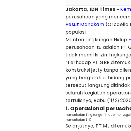
Jakarta, IDN Times -
Keme
perusahaan yang mencema
Pesut Mahakam
(Orcaella 
populasi.
Menteri Lingkungan Hidup
H
perusahaan itu adalah PT G
tidak memiliki izin lingkunga
“Terhadap PT GBE ditemuk
konstruksi jetty tanpa dil
yang bergerak di bidang p
tersebut langsung ditinda
seluruh kegiatan operasion
tertulisnya, Rabu (11/2/2026
1. Operasional perusah
Kementerian Lingkungan Hidup menyege
Kementerian LH)
Selanjutnya, PT ML ditemuk