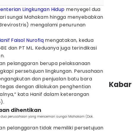
nterian Lingkungan Hidup
menyegel dua
ri sungai Mahakam hingga menyebabkan
Brevirostris) mengalami penurunan
anif Faisol Nurofiq
mengatakan, kedua
BE dan PT ML. Keduanya juga terindikasi
n.
an pelanggaran berupa pelaksanaan
engkapi persetujuan lingkungan. Perusahaan
engangkutan dan penjualan batu bara
Kabar 
k tegas dengan dilakukan penghentian
alnya,” kata Hanif dalam keterangan
).
aan dihentikan
l dua perusahaan yang mencemari sungai Mahakam (Dok.
an pelanggaran tidak memiliki persetujuan