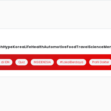
ch
Hype
Korea
Life
Health
Automotive
Food
Travel
Science
Me
 di IDN
Quiz
INSIDENESIA
#LokalBerdaya
Profil Dokter