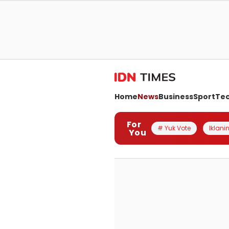
Home
News
Business
Sport
Te
For
# Yuk Vote
Iklanin
You