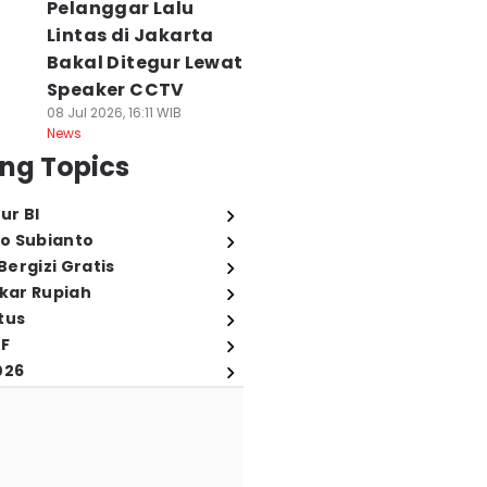
Pelanggar Lalu
Lintas di Jakarta
Bakal Ditegur Lewat
Speaker CCTV
08 Jul 2026, 16:11 WIB
News
ng Topics
ur BI
o Subianto
ergizi Gratis
ukar Rupiah
tus
FF
026