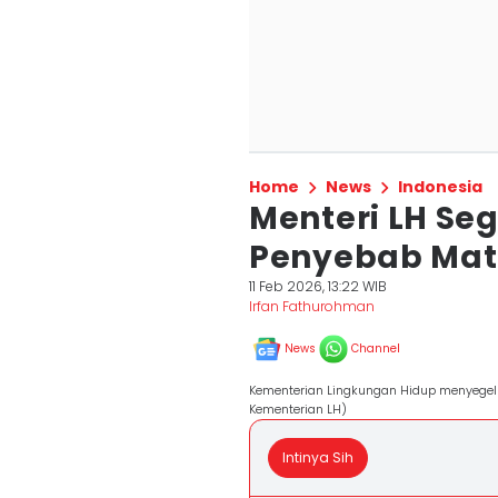
Home
News
Indonesia
Menteri LH Se
Penyebab Mat
11 Feb 2026, 13:22 WIB
Irfan Fathurohman
News
Channel
Kementerian Lingkungan Hidup menyege
Kementerian LH)
Intinya Sih