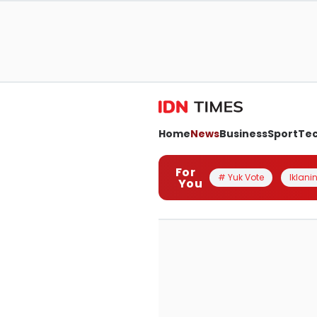
Home
News
Business
Sport
Te
For
# Yuk Vote
Iklanin
You