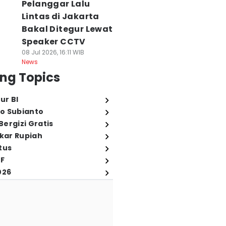
Pelanggar Lalu
Lintas di Jakarta
Bakal Ditegur Lewat
Speaker CCTV
08 Jul 2026, 16:11 WIB
News
ng Topics
ur BI
o Subianto
ergizi Gratis
ukar Rupiah
tus
FF
026