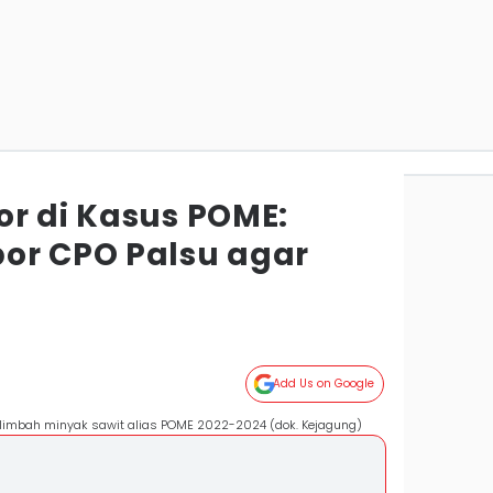
or di Kasus POME:
or CPO Palsu agar
Add Us on Google
limbah minyak sawit alias POME 2022-2024 (dok. Kejagung)