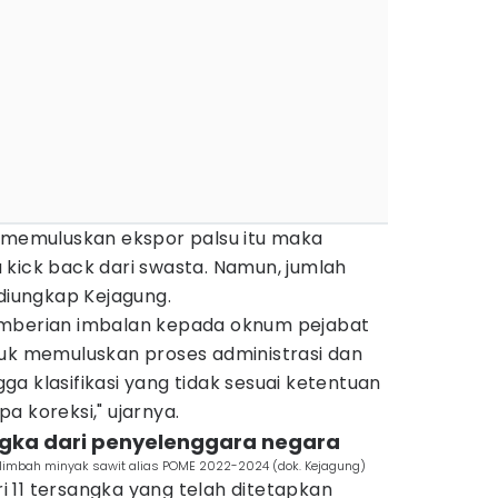
k memuluskan ekspor palsu itu maka
 kick back dari swasta. Namun, jumlah
 diungkap Kejagung.
emberian imbalan kepada oknum pejabat
tuk memuluskan proses administrasi dan
a klasifikasi yang tidak sesuai ketentuan
a koreksi," ujarnya.
angka dari penyelenggara negara
limbah minyak sawit alias POME 2022-2024 (dok. Kejagung)
 11 tersangka yang telah ditetapkan