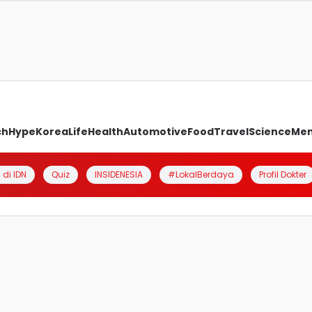
ch
Hype
Korea
Life
Health
Automotive
Food
Travel
Science
Me
 di IDN
Quiz
INSIDENESIA
#LokalBerdaya
Profil Dokter