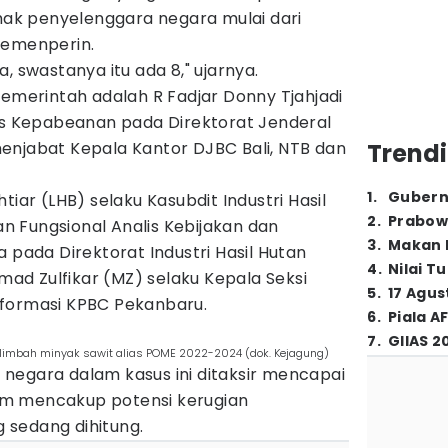
ihak penyelenggara negara mulai dari
Kemenperin.
, swastanya itu ada 8," ujarnya.
pemerintah adalah R Fadjar Donny Tjahjadi
nis Kepabeanan pada Direktorat Jenderal
enjabat Kepala Kantor DJBC Bali, NTB dan
Trendi
1
.
Gubern
tiar (LHB) selaku Kasubdit Industri Hasil
2
.
Prabow
 Fungsional Analis Kebijakan dan
3
.
Makan B
 pada Direktorat Industri Hasil Hutan
4
.
Nilai T
d Zulfikar (MZ) selaku Kepala Seksi
5
.
17 Agus
nformasi KPBC Pekanbaru.
6
.
Piala A
7
.
GIIAS 2
limbah minyak sawit alias POME 2022-2024 (dok. Kejagung)
negara dalam kasus ini ditaksir mencapai
elum mencakup potensi kerugian
 sedang dihitung.