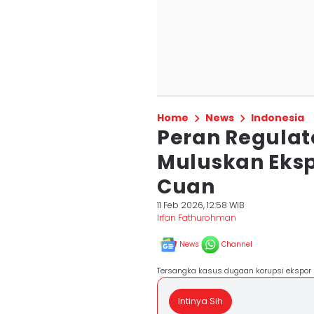
Home
News
Indonesia
Peran Regulat
Muluskan Eksp
Cuan
11 Feb 2026, 12:58 WIB
Irfan Fathurohman
News
Channel
Tersangka kasus dugaan korupsi ekspor 
Intinya Sih