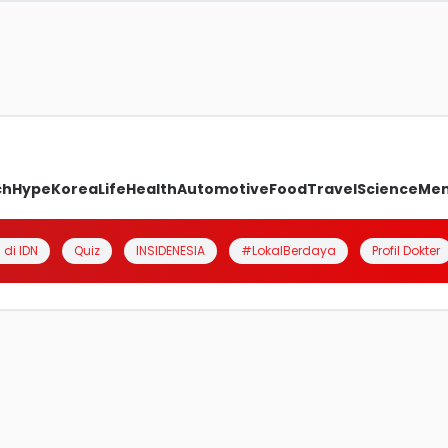
ch
Hype
Korea
Life
Health
Automotive
Food
Travel
Science
Me
 di IDN
Quiz
INSIDENESIA
#LokalBerdaya
Profil Dokter