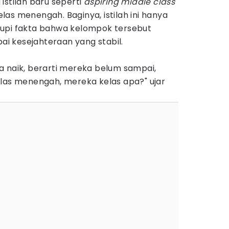
istilah baru seperti
aspiring middle class
as menengah. Baginya, istilah ini hanya
tupi fakta bahwa kelompok tersebut
 kesejahteraan yang stabil.
a naik, berarti mereka belum sampai,
elas menengah, mereka kelas apa?" ujar