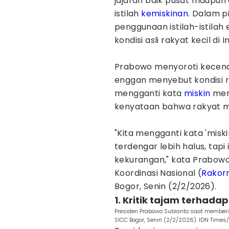
jajaran baik pusat maupun
istilah
kemiskinan
. Dalam 
penggunaan istilah-istilah
kondisi asli rakyat kecil di 
Prabowo menyoroti kecend
enggan menyebut kondisi r
mengganti kata
miskin
men
kenyataan bahwa rakyat m
"Kita mengganti kata 'miski
terdengar lebih halus, tapi
kekurangan," kata Prabow
Koordinasi Nasional (
Rakor
Bogor, Senin (2/2/2026).
1. Kritik tajam terhadap
Presiden Prabowo Subianto saat memberi
SICC Bogor, Senin (2/2/2026). IDN Times/