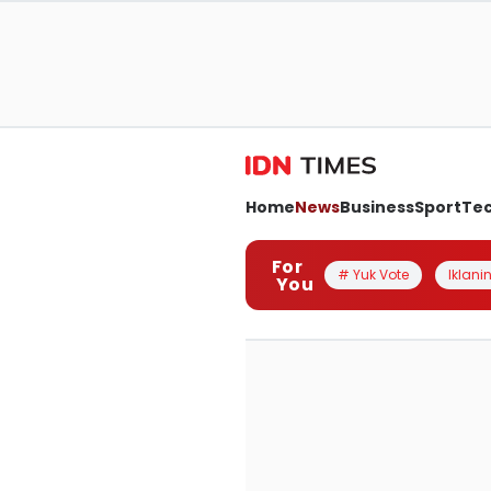
Home
News
Business
Sport
Te
For
# Yuk Vote
Iklanin
You