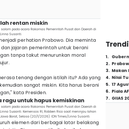
lah rentan miskin
 salam pada acara Rakornas Pemerintah Pusat dan Daerah di
Linna Susanti.
t menjadi perhatian Prabowo. Dia meminta
Trendi
) dan jajaran pemerintah untuk berani
angan tanpa takut menurunkan moral
1
.
Gubern
jur.
2
.
Prabow
3
.
Makan B
erasa tenang dengan istilah itu? Ada yang
4
.
Nilai T
5
.
17 Agus
 kemudian sangat miskin. Kita harus berani
6
.
Piala A
gan," kata Presiden.
7
.
GIIAS 2
a ragu untuk hapus kemiskinan
 salam pada acara Rakornas Pemerintah Pusat dan Daerah di
/Linna Suaanti. Kemensos RI, Robben Rico saat meninjau lahan
 Jawa Barat, Selasa (20/1/2026). IDN Times/Linna Susanti.
ruh elemen dari berbagai latar belakang