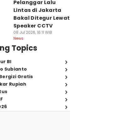
Pelanggar Lalu
Lintas di Jakarta
Bakal Ditegur Lewat
Speaker CCTV
08 Jul 2026, 16:11 WIB
News
ng Topics
ur BI
o Subianto
ergizi Gratis
ukar Rupiah
tus
FF
026