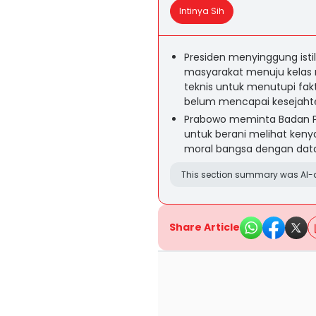
Intinya Sih
Presiden menyinggung istil
masyarakat menuju kelas m
teknis untuk menutupi fa
belum mencapai kesejahte
Prabowo meminta Badan Pus
untuk berani melihat ken
moral bangsa dengan data 
This section summary was AI-a
Share Article