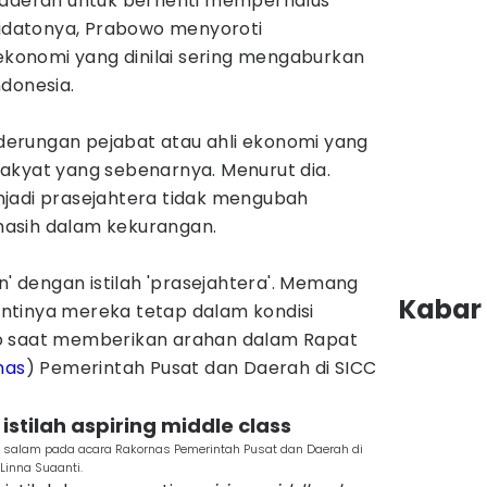
 daerah untuk berhenti memperhalus
pidatonya, Prabowo menyoroti
 ekonomi yang dinilai sering mengaburkan
Indonesia.
erungan pejabat atau ahli ekonomi yang
akyat yang sebenarnya. Menurut dia.
jadi prasejahtera tidak mengubah
asih dalam kekurangan.
n' dengan istilah 'prasejahtera'. Memang
Kabar 
 intinya mereka tetap dalam kondisi
o saat memberikan arahan dalam Rapat
nas
) Pemerintah Pusat dan Daerah di SICC
 istilah aspiring middle class
 salam pada acara Rakornas Pemerintah Pusat dan Daerah di
Linna Suaanti.