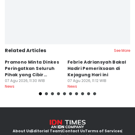
Related Articles
See More
Pramono Minta Dinkes
Febrie Adriansyah Bakal
M
Peringatkan Seluruh
Hadiri Pemeriksaan di
P
Pihak yang Cibir
Kejagung Hari ini
J
Pengguna BPJS
07 Agu 2026, 11:30 WIB
07 Agu 2026, 11:12 WIB
P
07
News
News
Ne
About Us
Editorial Team
Contact Us
Terms of Services