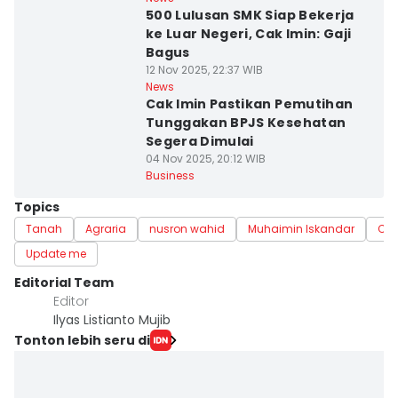
500 Lulusan SMK Siap Bekerja
ke Luar Negeri, Cak Imin: Gaji
Bagus
12 Nov 2025, 22:37 WIB
News
Cak Imin Pastikan Pemutihan
Tunggakan BPJS Kesehatan
Segera Dimulai
04 Nov 2025, 20:12 WIB
Business
Topics
Tanah
Agraria
nusron wahid
Muhaimin Iskandar
Cak
Update me
Editorial Team
Editor
Ilyas Listianto Mujib
Tonton lebih seru di