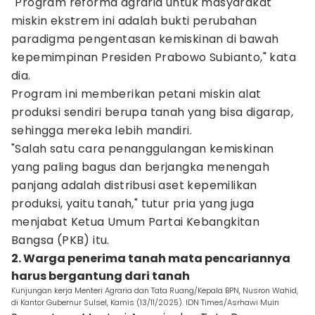
"Program reforma agraria untuk masyarakat
miskin ekstrem ini adalah bukti perubahan
paradigma pengentasan kemiskinan di bawah
kepemimpinan Presiden Prabowo Subianto," kata
dia.
Program ini memberikan petani miskin alat
produksi sendiri berupa tanah yang bisa digarap,
sehingga mereka lebih mandiri.
"Salah satu cara penanggulangan kemiskinan
yang paling bagus dan berjangka menengah
panjang adalah distribusi aset kepemilikan
produksi, yaitu tanah," tutur pria yang juga
menjabat Ketua Umum Partai Kebangkitan
Bangsa (PKB) itu.
2. Warga penerima tanah mata pencariannya
harus bergantung dari tanah
Kunjungan kerja Menteri Agraria dan Tata Ruang/Kepala BPN, Nusron Wahid,
di Kantor Gubernur Sulsel, Kamis (13/11/2025). IDN Times/Asrhawi Muin