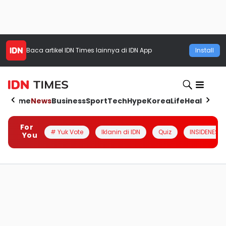
Baca artikel
IDN Times
lainnya di IDN App
Install
Home
News
Business
Sport
Tech
Hype
Korea
Life
Health
Aut
For
# Yuk Vote
Iklanin di IDN
Quiz
INSIDENESIA
You