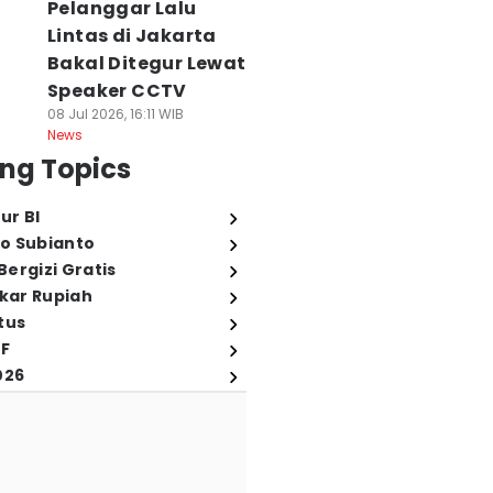
Pelanggar Lalu
Lintas di Jakarta
Bakal Ditegur Lewat
Speaker CCTV
08 Jul 2026, 16:11 WIB
News
ng Topics
ur BI
o Subianto
ergizi Gratis
ukar Rupiah
tus
FF
026