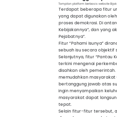
Tampilan platform berbasis website Bija
Terdapat beberapa fitur u
yang dapat digunakan ole
proses demokrasi. Di antar
Kebijakannya”, dan yang aka
Pejabatnya”.
Fitur “Pahami Isunya” di
sebuah isu secara objekt
Selanjutnya, fitur “Pantau
terkini mengenai perkemb
disahkan oleh pemerintah. T
memudahkan masyarakat u
bertanggung jawab atas sua
ingin menyampaikan keluha
masyarakat dapat langsu
tepat.
Selain fitur-fitur tersebut, 