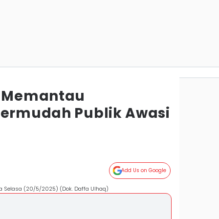
ak Memantau
Permudah Publik Awasi
Add Us on Google
a Selasa (20/5/2025) (Dok. Daffa Ulhaq)