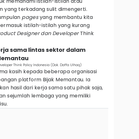
k memahami istilah-istilah atau
n yang terkadang sulit dimengerti.
 kumpulan
pages
yang membantu kita
rmasuk istilah-istilah yang kurang
roduct Designer dan Developer
Think
erja sama lintas sektor dalam
Memantau
eveloper Think Policy Indonesia (Dok. Daffa Ulhaq)
ma kasih kepada beberapa organisasi
ngan platform Bijak Memantau. Ia
n hasil dari kerja sama satu pihak saja,
an sejumlah lembaga yang memiliki
isu.