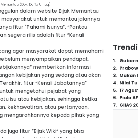
k Memantau (Dok. Daffa Ulhaq)
nggulan dalam website Bijak Memantau
h masyarakat untuk memantau jalannya
anya fitur "Pahami Isunya”, “Pantau
n segera rilis adalah fitur “Kenali
Trendi
rancang agar masyarakat dapat memahami
if sebelum menyampaikan pendapat.
1
.
Gubern
 Kebijakannya” memberikan informasi
2
.
Prabow
angan kebijakan yang sedang atau akan
3
.
Makan B
erakhir, fitur “Kenali Jabatannya”
4
.
Nilai T
5
.
17 Agus
ntuk mengetahui pejabat yang
6
.
Piala A
tu isu atau kebijakan, sehingga ketika
7
.
GIIAS 2
n, kekhawatiran, atau pertanyaan,
ng mengarahkannya kepada pihak yang
ada juga fitur “Bijak Wiki” yang bisa