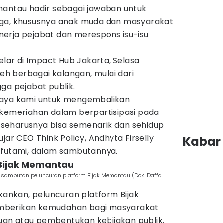
ntau hadir sebagai jawaban untuk
rga, khususnya anak muda dan masyarakat
erja pejabat dan merespons isu-isu
elar di Impact Hub Jakarta, Selasa
leh berbagai kalangan, mulai dari
ga pejabat publik.
paya kami untuk mengembalikan
 kemeriahan dalam berpartisipasi pada
seharusnya bisa semenarik dan sehidup
jar CEO Think Policy, Andhyta Firselly
Kabar 
Afutami, dalam sambutannya.
 Bijak Memantau
da sambutan peluncuran platform Bijak Memantau (Dok. Daffa
ekankan, peluncuran platform Bijak
mberikan kemudahan bagi masyarakat
an atau pembentukan kebijakan publik.