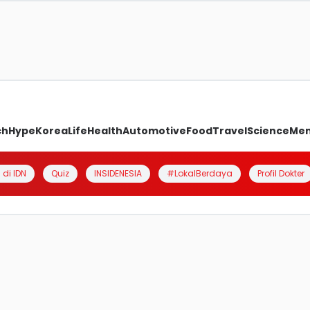
ch
Hype
Korea
Life
Health
Automotive
Food
Travel
Science
Me
 di IDN
Quiz
INSIDENESIA
#LokalBerdaya
Profil Dokter