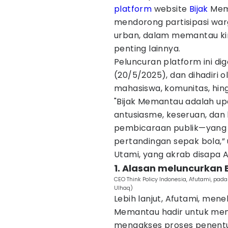
platform
website
Bijak
Mema
mendorong partisipasi wa
urban, dalam memantau kin
penting lainnya.
Peluncuran platform ini dig
(20/5/2025), dan dihadiri o
mahasiswa, komunitas, hing
"Bijak Memantau adalah u
antusiasme, keseruan, dan
pembicaraan publik—yang 
pertandingan sepak bola,” u
Utami, yang akrab disapa 
1. Alasan meluncurkan
CEO Think Policy Indonesia, Afutami, pa
Ulhaq)
Lebih lanjut, Afutami, men
Memantau hadir untuk me
mengakses proses penentu