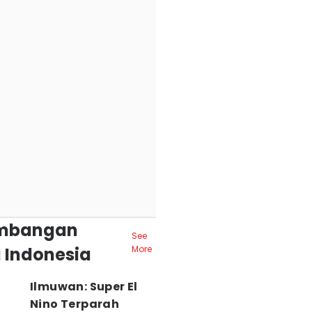
mbangan
See
 Indonesia
More
Ilmuwan: Super El
Nino Terparah