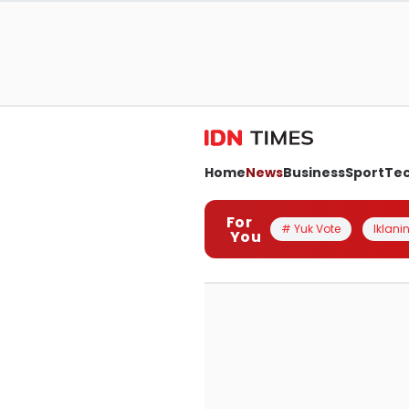
Home
News
Business
Sport
Te
For
# Yuk Vote
Iklanin
You