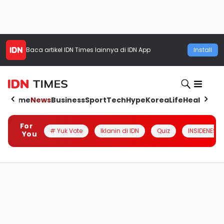
Baca artikel
IDN Times
lainnya di IDN App
Install
Home
News
Business
Sport
Tech
Hype
Korea
Life
Health
Aut
For
# Yuk Vote
Iklanin di IDN
Quiz
INSIDENESIA
You