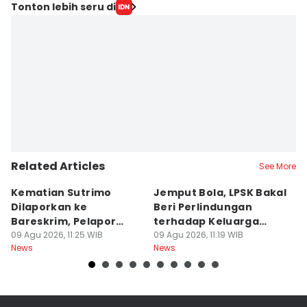
Tonton lebih seru di
Related Articles
See More
Kematian Sutrimo
Jemput Bola, LPSK Bakal
D
Dilaporkan ke
Beri Perlindungan
In
Bareskrim, Pelapor
terhadap Keluarga
C
Minta Ekshumasi
09 Agu 2026, 11:25 WIB
Sutrimo
09 Agu 2026, 11:19 WIB
A
09
News
News
Ne