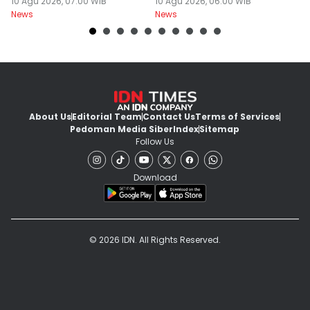
Bromo
10 Agu 2026, 07:00 WIB
Raksasa
10 Agu 2026, 06:00 WIB
S
10
News
News
Ne
About Us
Editorial Team
Contact Us
Terms of Services
Pedoman Media Siber
Index
Sitemap
Follow Us
Download
© 2026 IDN. All Rights Reserved.