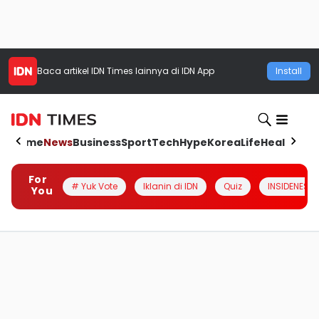
Baca artikel
IDN Times
lainnya di IDN App
Install
Home
News
Business
Sport
Tech
Hype
Korea
Life
Health
Aut
For
# Yuk Vote
Iklanin di IDN
Quiz
INSIDENESIA
You