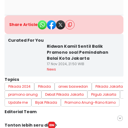
Share Article
Curated For You
Ridwan Kamil Sentil Balik
Pramono soal Pemindahan
Balai Kota Jakarta
17 Nov 2024, 21:50 WIB
News
Topics
Pilkada 2024
Pilkada
anies baswedan
Pilkada Jakarta
pramono anung
Debat Pilkada Jakarta
Pilgub Jakarta
de
Update me
Bijak Pilkada
Pramono Anung-Rano Karno
Editorial Team
Editor
Tonton lebih seru di