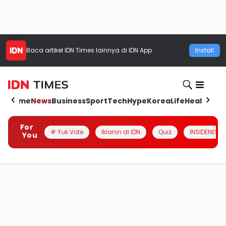
Baca artikel
IDN Times
lainnya di IDN App
Install
Home
News
Business
Sport
Tech
Hype
Korea
Life
Health
Aut
For
# Yuk Vote
Iklanin di IDN
Quiz
INSIDENESIA
You