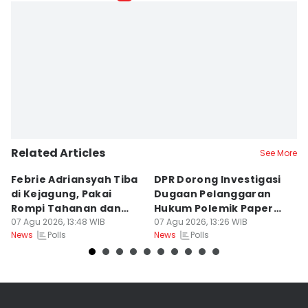
Aria Hamzah
Editor
Deti Mega Purnamasari
Related Articles
See More
Febrie Adriansyah Tiba
DPR Dorong Investigasi
Po
di Kejagung, Pakai
Dugaan Pelanggaran
y
Rompi Tahanan dan
Hukum Polemik Paper
S
Diborgol
07 Agu 2026, 13:48 WIB
MBG
07 Agu 2026, 13:26 WIB
07
Polls
Polls
News
News
Ne