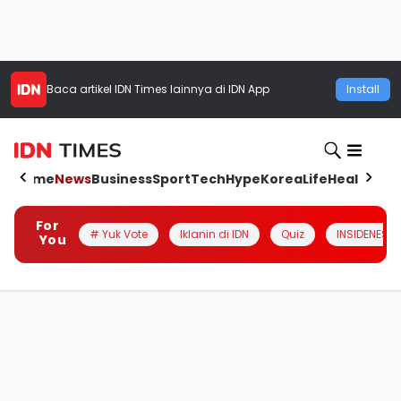
Baca artikel
IDN Times
lainnya di IDN App
Install
Home
News
Business
Sport
Tech
Hype
Korea
Life
Health
Aut
For
# Yuk Vote
Iklanin di IDN
Quiz
INSIDENESIA
You