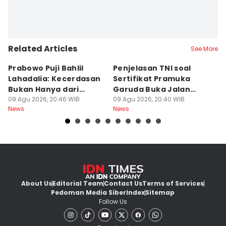
Related Articles
See More
Prabowo Puji Bahlil
Penjelasan TNI soal
5
Lahadalia: Kecerdasan
Sertifikat Pramuka
Ma
Bukan Hanya dari
Garuda Buka Jalan
T
Sekolah
09 Agu 2026, 20:46 WIB
Masuk Militer
09 Agu 2026, 20:40 WIB
B
09
News
News
Ne
About Us
Editorial Team
Contact Us
Terms of Services
Pedoman Media Siber
Index
Sitemap
Follow Us