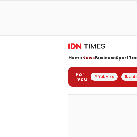
Home
News
Business
Sport
Te
For
# Yuk Vote
Iklanin
You