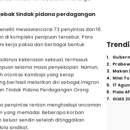
erjebak tindak pidana perdagangan
peneliti mewawancarai 73 penyintas dari 16
n di kompleks penipuan tersebut. Para
Trendi
 kerja paksa dan berbagai bentuk
1
.
Gubern
 adanya kekerasan seksual, termasuk
2
.
Prabow
empuan selama masa penyekapan. Namun,
3
.
Makan B
h otoritas Kamboja yang kerap
4
.
Nilai T
 berhasil melarikan diri sebagai imigran
5
.
17 Agus
ban Tindak Pidana Perdagangan Orang
6
.
Piala A
7
.
GIIAS 2
ra penyintas rentan menghadapi ancaman
kum yang memadai. Beberapa korban
 keluar sendiri setelah ditinggalkan
ola sindikat.