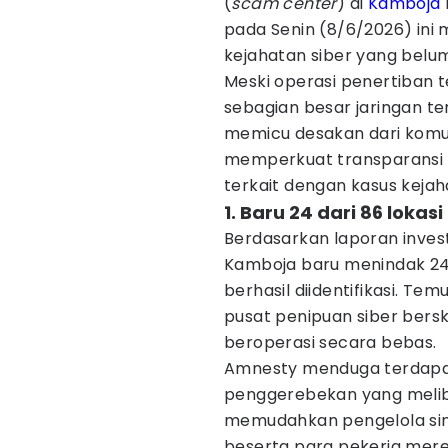
(
scam center
) di
Kamboja
pada Senin (8/6/2026) ini
kejahatan siber yang bel
Meski operasi penertiban 
sebagian besar jaringan ter
memicu desakan dari komun
memperkuat transparansi 
terkait dengan kasus kejah
1. Baru 24 dari 86 loka
Berdasarkan laporan inves
Kamboja baru menindak 24 
berhasil diidentifikasi. Te
pusat penipuan siber bersk
beroperasi secara bebas.
Amnesty menduga terdapa
penggerebekan yang melib
memudahkan pengelola sin
beserta para pekerja merek