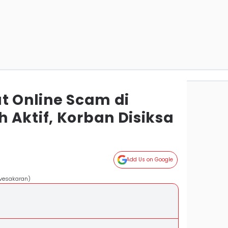
t Online Scam di
 Aktif, Korban Disiksa
Add Us on Google
vesakaran)