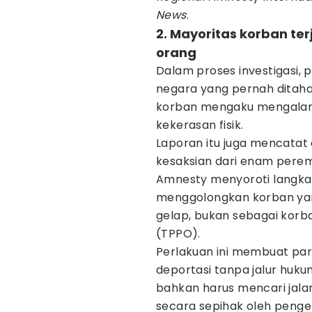
News
.
2. Mayoritas korban t
orang
Dalam proses investigasi, 
negara yang pernah ditaha
korban mengaku mengalami
kekerasan fisik.
Laporan itu juga mencatat
kesaksian dari enam per
Amnesty menyoroti langka
menggolongkan korban yang
gelap, bukan sebagai kor
(TPPO).
Perlakuan ini membuat pa
deportasi tanpa jalur hu
bahkan harus mencari jalan
secara sepihak oleh pengel