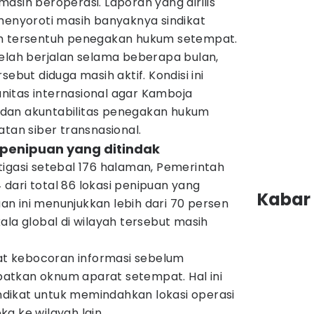
masih beroperasi. Laporan yang dirilis
 menyoroti masih banyaknya sindikat
um tersentuh penegakan hukum setempat.
telah berjalan selama beberapa bulan,
sebut diduga masih aktif. Kondisi ini
itas internasional agar Kamboja
dan akuntabilitas penegakan hukum
atan siber transnasional.
si penipuan yang ditindak
tigasi setebal 176 halaman, Pemerintah
dari total 86 lokasi penipuan yang
Kabar 
muan ini menunjukkan lebih dari 70 persen
ala global di wilayah tersebut masih
t kebocoran informasi sebelum
atkan oknum aparat setempat. Hal ini
dikat untuk memindahkan lokasi operasi
a ke wilayah lain.