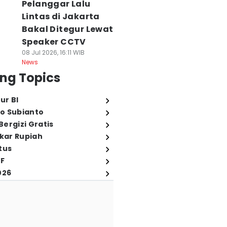
Pelanggar Lalu
Lintas di Jakarta
Bakal Ditegur Lewat
Speaker CCTV
08 Jul 2026, 16:11 WIB
News
ng Topics
ur BI
o Subianto
ergizi Gratis
ukar Rupiah
tus
FF
026