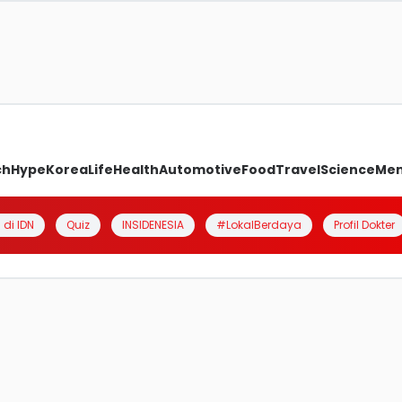
ch
Hype
Korea
Life
Health
Automotive
Food
Travel
Science
Me
 di IDN
Quiz
INSIDENESIA
#LokalBerdaya
Profil Dokter