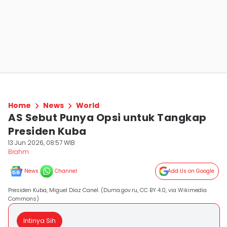
Home
News
World
AS Sebut Punya Opsi untuk Tangkap
Presiden Kuba
13 Jun 2026, 08:57 WIB
Brahm
News
Channel
Add Us on Google
Presiden Kuba, Miguel Diaz Canel. (Duma.gov.ru, CC BY 4.0, via Wikimedia
Commons)
Intinya Sih