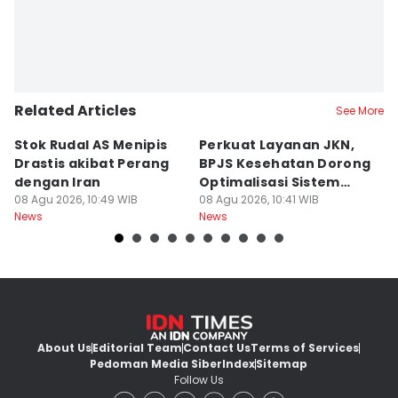
Related Articles
See More
Stok Rudal AS Menipis
Perkuat Layanan JKN,
K
Drastis akibat Perang
BPJS Kesehatan Dorong
B
dengan Iran
Optimalisasi Sistem
K
08 Agu 2026, 10:49 WIB
Rujukan
08 Agu 2026, 10:41 WIB
08
News
News
Ne
About Us
Editorial Team
Contact Us
Terms of Services
Pedoman Media Siber
Index
Sitemap
Follow Us