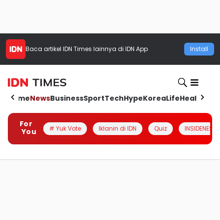
Baca artikel
IDN Times
lainnya di IDN App
Install
Home
News
Business
Sport
Tech
Hype
Korea
Life
Health
Aut
For
# Yuk Vote
Iklanin di IDN
Quiz
INSIDENESIA
You