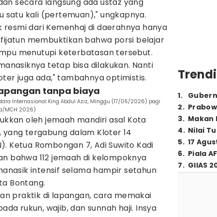
, dan secara langsung ada ustaz yang
tu satu kali (pertemuan)," ungkapnya.
 resmi dari Kemenhaj di daerahnya hanya
afijatun membuktikan bahwa porsi belajar
ampu menutupi keterbatasan tersebut.
 manasiknya tetap bisa dilakukan. Nanti
Trendi
ter juga ada," tambahnya optimistis.
 lapangan tanpa biaya
1
.
Gubern
dara Internasional King Abdul Aziz, Minggu (17/05/2026) pagi
2
.
Prabow
ila/MCH 2026)
3
.
Makan B
jukkan oleh jemaah mandiri asal Kota
4
.
Nilai T
, yang tergabung dalam Kloter 14
5
.
17 Agus
). Ketua Rombongan 7, Adi Suwito Kadi
6
.
Piala A
an bahwa 112 jemaah di kelompoknya
7
.
GIIAS 2
nasik intensif selama hampir setahun
ta Bontang.
dian praktik di lapangan, cara memakai
pada rukun, wajib, dan sunnah haji. Insya