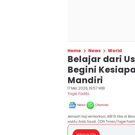
Home
News
World
Belajar dari U
Begini Kesiap
Mandiri
17 Mei 2026, 19:57 WIB
Yogie Fadila
News
Channel
Jemaah haji embarkasi JKB 19 tiba di Ban
waktu Arab Saudi. (IDN Times/Yogie Fad
Intinya Sih