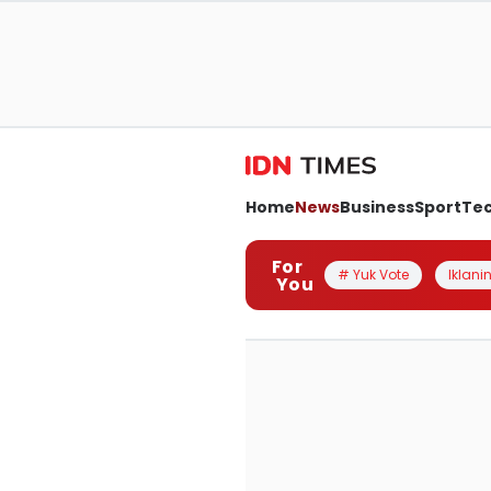
Home
News
Business
Sport
Te
For
# Yuk Vote
Iklanin
You