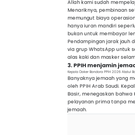
Allah kami sudah mempelaja
Menariknya, pembinaan set
memungut biaya operasional
hanya iuran mandiri seper
bukan untuk membayar lem
Pendampingan jarak jauh d
via grup WhatsApp untuk sa
alas kaki dan masker selam
3. PPIH menjamin jema
Kepala Daker Bandara PPIH 2026 Abdul B
Banyaknya jemaah yang memil
oleh PPIH Arab Saudi. Kepa
Basir, menegaskan bahwa
pelayanan prima tanpa m
jemaah.