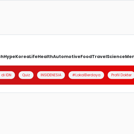
ch
Hype
Korea
Life
Health
Automotive
Food
Travel
Science
Me
 di IDN
Quiz
INSIDENESIA
#LokalBerdaya
Profil Dokter