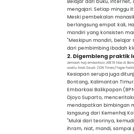
Belajar dari buku, internet
mengajari. Setiap minggu i
Meski pembekalan manasik
berlangsung empat kali, H
mandiri yang konsisten m
"Meskipun mandiri, belajar
dari pembimbing ibadah klo
2. Digembleng praktik
Jemaah haji embarkasi JKB 19 tiba di Ban
waktu Arab Saudi. (IDN Times/Yogie Fad
Kesiapan serupa juga ditun
Bontang, Kalimantan Timur
Embarkasi Balikpapan (BPN
Djoyo Suparto, menceritak
mendapatkan bimbingan ma
langsung dari Kemenhaj Ko
"Mulai dari teorinya, kemu
ihram, niat, mandi, sampai 