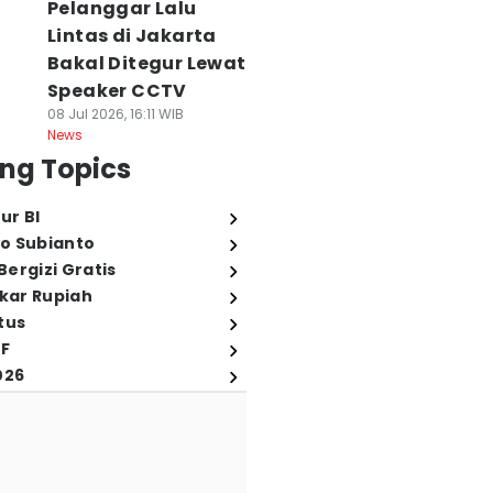
Pelanggar Lalu
Lintas di Jakarta
Bakal Ditegur Lewat
Speaker CCTV
08 Jul 2026, 16:11 WIB
News
ng Topics
ur BI
o Subianto
ergizi Gratis
ukar Rupiah
tus
FF
026