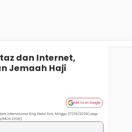
staz dan Internet,
an Jemaah Haji
Add Us on Google
dara Internasional King Abdul Aziz, Minggu (17/05/2026) pagi
ila/MCH 2026)