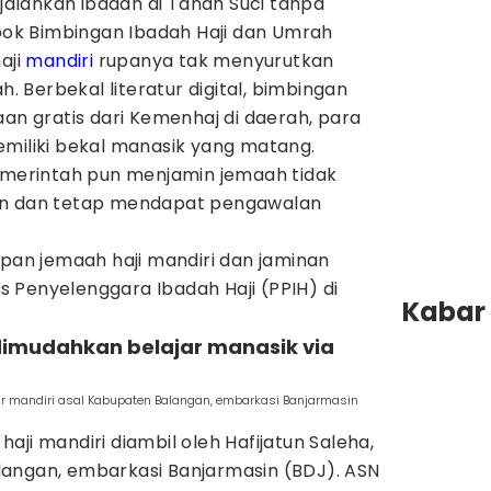
alankan ibadah di Tanah Suci tanpa
k Bimbingan Ibadah Haji dan Umrah
aji
mandiri
rupanya tak menyurutkan
h. Berbekal literatur digital, bimbingan
aan gratis dari Kemenhaj di daerah, para
emiliki bekal manasik yang matang.
pemerintah pun menjamin jemaah tidak
an dan tetap mendapat pengawalan
apan jemaah haji mandiri dan jaminan
 Penyelenggara Ibadah Haji (PPIH) di
Kabar 
 dimudahkan belajar manasik via
jar mandiri asal Kabupaten Balangan, embarkasi Banjarmasin
aji mandiri diambil oleh Hafijatun Saleha,
angan, embarkasi Banjarmasin (BDJ). ASN