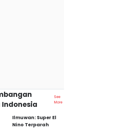
mbangan
See
 Indonesia
More
Ilmuwan: Super El
Nino Terparah