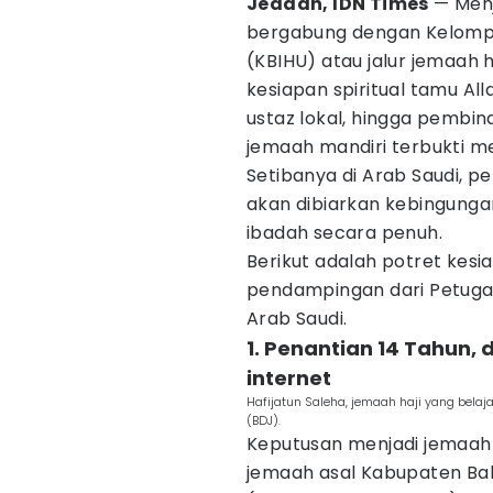
Jeddah, IDN Times
— Menj
bergabung dengan Kelompo
(KBIHU) atau jalur jemaah h
kesiapan spiritual tamu Alla
ustaz lokal, hingga pembin
jemaah mandiri terbukti m
Setibanya di Arab Saudi, 
akan dibiarkan kebingung
ibadah secara penuh.
Berikut adalah potret kesi
pendampingan dari Petugas
Arab Saudi.
1. Penantian 14 Tahun,
internet
Hafijatun Saleha, jemaah haji yang bela
(BDJ).
Keputusan menjadi jemaah h
jemaah asal Kabupaten Bal