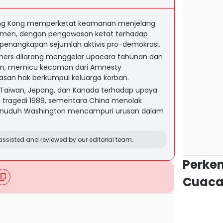
ong Kong memperketat keamanan menjelang
anmen, dengan pengawasan ketat terhadap
ta penangkapan sejumlah aktivis pro-demokrasi.
ers dilarang menggelar upacara tahunan dan
an, memicu kecaman dari Amnesty
asan hak berkumpul keluarga korban.
S, Taiwan, Jepang, dan Kanada terhadap upaya
h tragedi 1989, sementara China menolak
enuduh Washington mencampuri urusan dalam
ssisted and reviewed by our editorial team.
Perke
Cuaca