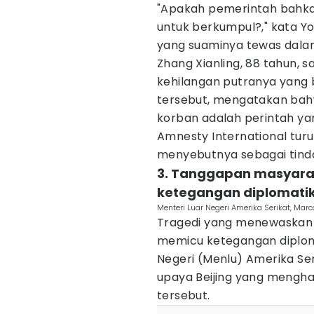
"Apakah pemerintah bahk
untuk berkumpul?," kata Yo
yang suaminya tewas dalam
Zhang Xianling, 88 tahun, 
kehilangan putranya yang
tersebut, mengatakan ba
korban adalah perintah yan
Amnesty International tur
menyebutnya sebagai tind
3. Tanggapan masyara
ketegangan diplomati
Menteri Luar Negeri Amerika Serikat, Marc
Tragedi yang menewaskan r
memicu ketegangan diploma
Negeri (Menlu) Amerika Ser
upaya Beijing yang mengha
tersebut.