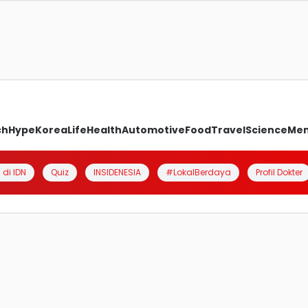
ch
Hype
Korea
Life
Health
Automotive
Food
Travel
Science
Me
 di IDN
Quiz
INSIDENESIA
#LokalBerdaya
Profil Dokter