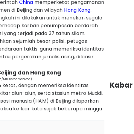
erintah
China
memperketat pengamanan
men di Beijing dan wilayah
Hong Kong
,
ngkah ini dilakukan untuk menekan segala
 terhadap korban penumpasan berdarah
 yang terjadi pada 37 tahun silam.
an sejumlah besar polisi, petugas
ndaraan taktis, guna memeriksa identitas
u pergerakan jurnalis asing, dilansir
Beijing dan Hong Kong
com/MrPrevedmedved)
Kabar 
n ketat, dengan memeriksa identitas
tar alun-alun, serta stasiun metro Muxidi.
asasi manusia (HAM) di Beijing dilaporkan
paksa ke luar kota sejak beberapa minggu