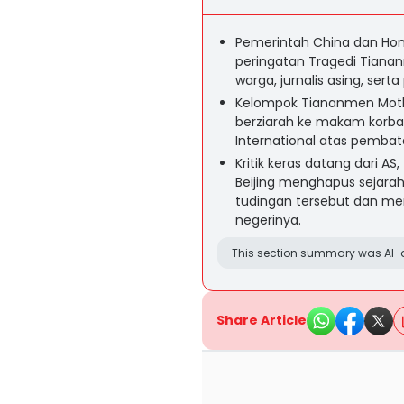
Pemerintah China dan H
peringatan Tragedi Tian
warga, jurnalis asing, ser
Kelompok Tiananmen Moth
berziarah ke makam korb
International atas pembat
Kritik keras datang dari A
Beijing menghapus sejara
tudingan tersebut dan m
negerinya.
This section summary was AI-a
Share Article