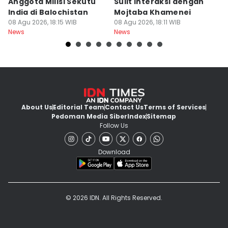
Anggota Milisi Sekutu
Sulit Interaksi dengan
P
India di Balochistan
Mojtaba Khamenei
H
08 Agu 2026, 18:15 WIB
08 Agu 2026, 18:11 WIB
I
08
News
News
Ne
2
About Us
Editorial Team
Contact Us
Terms of Services
Pedoman Media Siber
Index
Sitemap
Follow Us
Download
© 2026 IDN. All Rights Reserved.