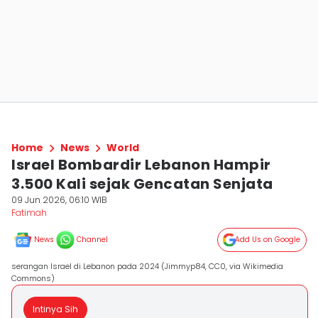
Home
News
World
Israel Bombardir Lebanon Hampir
3.500 Kali sejak Gencatan Senjata
09 Jun 2026, 06:10 WIB
Fatimah
News
Channel
Add Us on Google
serangan Israel di Lebanon pada 2024 (Jimmyp84, CC0, via Wikimedia
Commons)
Intinya Sih