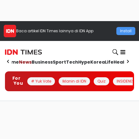
Baca artikel
IDN Times
lainnya di IDN App
Install
Home
News
Business
Sport
Tech
Hype
Korea
Life
Health
Aut
For
# Yuk Vote
Iklanin di IDN
Quiz
INSIDENESIA
You