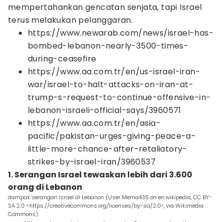
mempertahankan gencatan senjata, tapi Israel
terus melakukan pelanggaran.
https://www.newarab.com/news/israel-has-
bombed-lebanon-nearly-3500-times-
during-ceasefire
https://www.aa.com.tr/en/us-israel-iran-
war/israel-to-halt-attacks-on-iran-at-
trump-s-request-to-continue-offensive-in-
lebanon-israeli-official-says/3960571
https://www.aa.com.tr/en/asia-
pacific/pakistan-urges-giving-peace-a-
little-more-chance-after-retaliatory-
strikes-by-israel-iran/3960537
1. Serangan Israel tewaskan lebih dari 3.600
orang di Lebanon
dampak serangan Israel di Lebanon (User Mema435 on en.wikipedia, CC BY-
SA 2.0 <https://creativecommons.org/licenses/by-sa/2.0>, via Wikimedia
Commons)