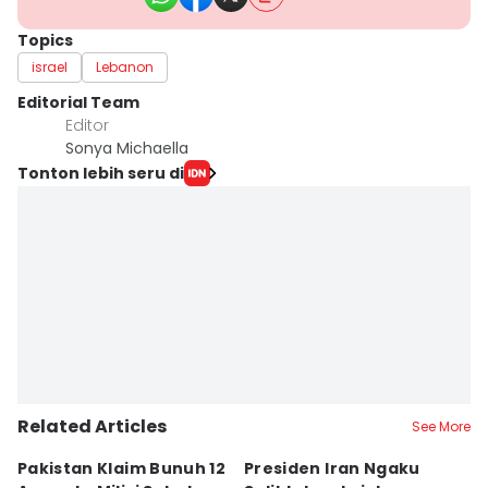
Topics
israel
Lebanon
Editorial Team
Editor
Sonya Michaella
Tonton lebih seru di
Related Articles
See More
Pakistan Klaim Bunuh 12
Presiden Iran Ngaku
P