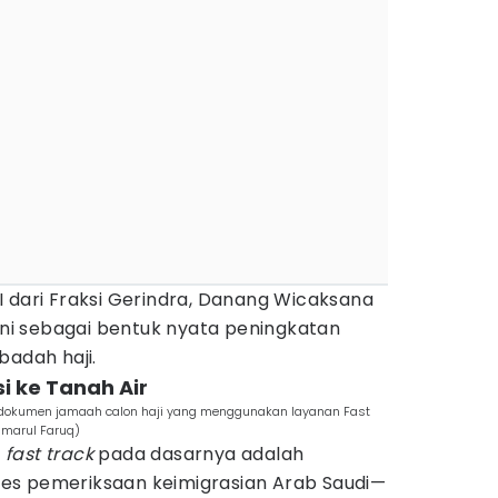
 dari Fraksi Gerindra, Danang Wicaksana
 ini sebagai bentuk nyata peningkatan
badah haji.
si ke Tanah Air
 dokumen jamaah calon haji yang menggunakan layanan Fast
Umarul Faruq)
u
fast track
pada dasarnya adalah
es pemeriksaan keimigrasian Arab Saudi—