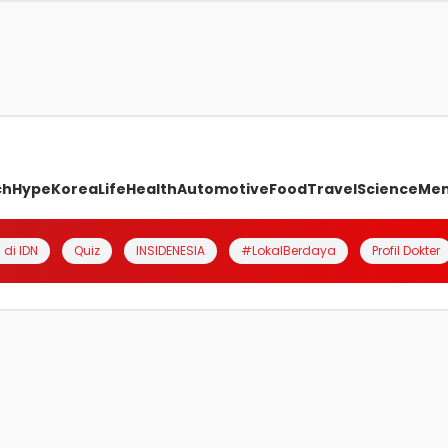
ch
Hype
Korea
Life
Health
Automotive
Food
Travel
Science
Me
 di IDN
Quiz
INSIDENESIA
#LokalBerdaya
Profil Dokter