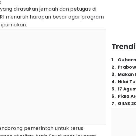
)
yang dirasakan jemaah dan petugas di
R RI menaruh harapan besar agar program
empurnakan.
Trendi
1
.
Gubern
2
.
Prabow
3
.
Makan B
4
.
Nilai T
5
.
17 Agus
6
.
Piala A
7
.
GIIAS 2
ndorong pemerintah untuk terus