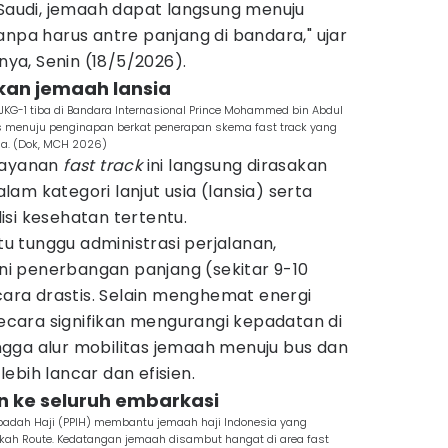
 Saudi, jemaah dapat langsung menuju
anpa harus antre panjang di bandara," ujar
a, Senin (18/5/2026).
kan jemaah lansia
JKG-1 tiba di Bandara Internasional Prince Mohammed bin Abdul
s menuju penginapan berkat penerapan skema fast track yang
ia. (Dok, MCH 2026)
 layanan
fast track
ini langsung dirasakan
am kategori lanjut usia (lansia) serta
si kesehatan tertentu.
 tunggu administrasi perjalanan,
lani penerbangan panjang (sekitar 9-10
ecara drastis. Selain menghemat energi
 secara signifikan mengurangi kepadatan di
gga alur mobilitas jemaah menuju bus dan
ebih lancar dan efisien.
n ke seluruh embarkasi
Ibadah Haji (PPIH) membantu jemaah haji Indonesia yang
kah Route. Kedatangan jemaah disambut hangat di area fast