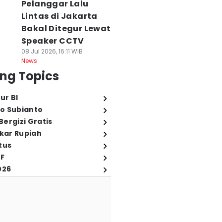
Pelanggar Lalu
Lintas di Jakarta
Bakal Ditegur Lewat
Speaker CCTV
08 Jul 2026, 16:11 WIB
News
ng Topics
ur BI
o Subianto
ergizi Gratis
ukar Rupiah
tus
FF
026