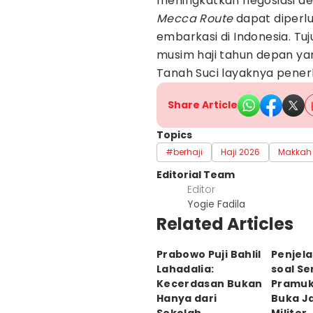
meningkatkan negosiasi de
Mecca Route
dapat diperlu
embarkasi di Indonesia. T
musim haji tahun depan y
Tanah Suci layaknya pene
Share Article
Topics
#berhaji
Haji 2026
Makkah
Editorial Team
Editor
Yogie Fadila
Related Articles
Prabowo Puji Bahlil
Penjela
Lahadalia:
soal Se
Kecerdasan Bukan
Pramuk
Hanya dari
Buka J