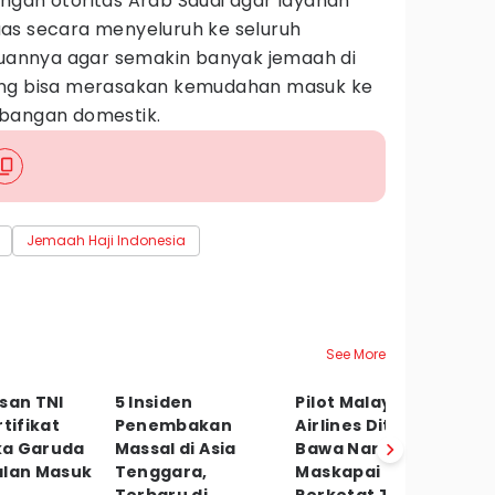
ngan otoritas Arab Saudi agar layanan
as secara menyeluruh ke seluruh
ujuannya agar semakin banyak jemaah di
ang bisa merasakan kemudahan masuk ke
rbangan domestik.
Jemaah Haji Indonesia
See More
san TNI
5 Insiden
Pilot Malaysia
K
rtifikat
Penembakan
Airlines Ditangkap
G
a Garuda
Massal di Asia
Bawa Narkoba,
B
alan Masuk
Tenggara,
Maskapai
K