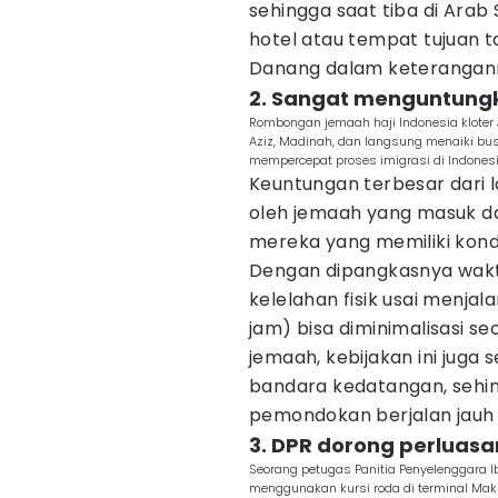
sehingga saat tiba di Arab
hotel atau tempat tujuan t
Danang dalam keteranganny
2. Sangat menguntung
Rombongan jemaah haji Indonesia kloter 
Aziz, Madinah, dan langsung menaiki bu
mempercepat proses imigrasi di Indones
Keuntungan terbesar dari
oleh jemaah yang masuk dal
mereka yang memiliki kondi
Dengan dipangkasnya waktu
kelelahan fisik usai menja
jam) bisa diminimalisasi s
jemaah, kebijakan ini juga
bandara kedatangan, sehin
pemondokan berjalan jauh l
3. DPR dorong perluasa
Seorang petugas Panitia Penyelenggara 
menggunakan kursi roda di terminal Mak