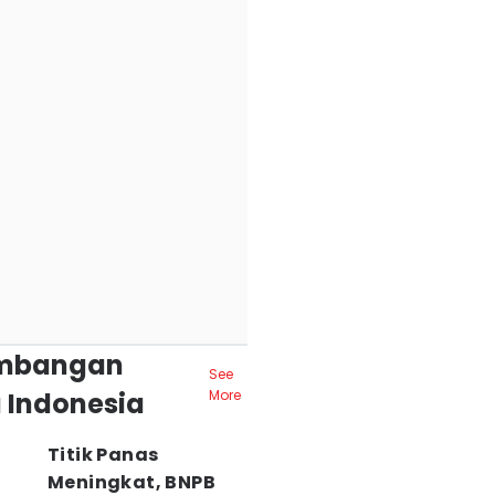
mbangan
See
 Indonesia
More
Titik Panas
Meningkat, BNPB