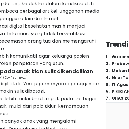
ng datang ke dokter dalam kondisi sudah
membaca berbagai artikel, unggahan media
pengguna lain di internet.
erasi digital kesehatan masih menjadi
a. Informasi yang tidak terverifikasi
kecemasan orang tua dan memengaruhi
Trendi
ak.
t lebih komunikatif agar keluarga pasien
1
.
Gubern
eh penjelasan yang utuh.
2
.
Prabow
ada anak kian sulit dikendalikan
3
.
Makan B
4
.
Nilai T
ewi (Dok/Istimewa)
digital, dr. Yesi juga menyoroti penggunaan
5
.
17 Agus
kin sulit dibatasi.
6
.
Piala A
berlebih mulai berdampak pada berbagai
7
.
GIIAS 2
k, mulai dari pola tidur, kemampuan
osi.
in banyak anak yang mengalami
t. Dampaknya terlihat dari