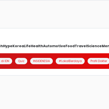
ch
Hype
Korea
Life
Health
Automotive
Food
Travel
Science
Me
 di IDN
Quiz
INSIDENESIA
#LokalBerdaya
Profil Dokter