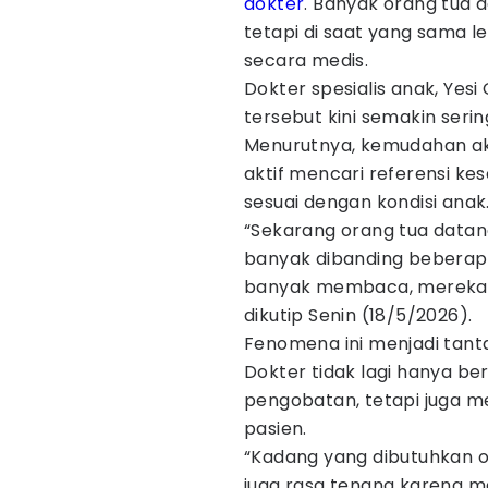
dokter
. Banyak orang tua 
tetapi di saat yang sama l
secara medis.
Dokter spesialis anak, Yes
tersebut kini semakin serin
Menurutnya, kemudahan ak
aktif mencari referensi ke
sesuai dengan kondisi anak
“Sekarang orang tua datan
banyak dibanding beberapa 
banyak membaca, mereka just
dikutip Senin (18/5/2026).
Fenomena ini menjadi tant
Dokter tidak lagi hanya b
pengobatan, tetapi juga
pasien.
“Kadang yang dibutuhkan o
juga rasa tenang karena m