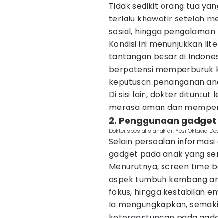
Tidak sedikit orang tua ya
terlalu khawatir setelah 
sosial, hingga pengalaman 
Kondisi ini menunjukkan lit
tantangan besar di Indonesi
berpotensi memperburuk 
keputusan penanganan an
Di sisi lain, dokter dituntu
merasa aman dan memperol
2. Penggunaan gadget p
Dokter spesialis anak dr. Yesi Oktavia D
Selain persoalan informasi 
gadget pada anak yang sema
Menurutnya, screen time 
aspek tumbuh kembang ana
fokus, hingga kestabilan em
Ia mengungkapkan, semak
ketergantungan pada gadge