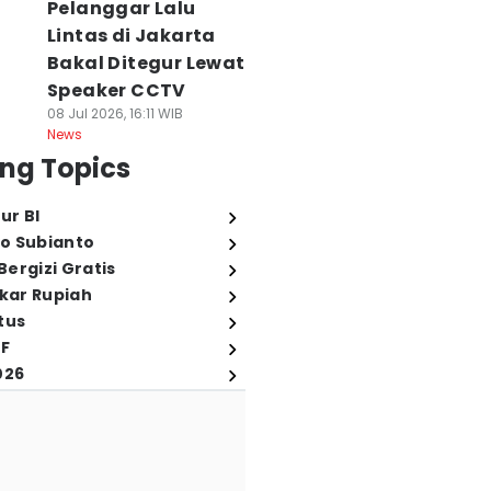
Pelanggar Lalu
Lintas di Jakarta
Bakal Ditegur Lewat
Speaker CCTV
08 Jul 2026, 16:11 WIB
News
ng Topics
ur BI
o Subianto
ergizi Gratis
ukar Rupiah
tus
FF
026