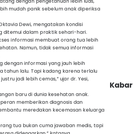
datang dengan pengetahuan lebih luas,
ebih mudah panik sebelum anak diperiksa
i Oktavia Dewi, mengatakan kondisi
g ditemui dalam praktik sehari-hari.
ses informasi membuat orang tua lebih
sehatan. Namun, tidak semua informasi
.
g dengan informasi yang jauh lebih
tahun lalu. Tapi kadang karena terlalu
ru jadi lebih cemas,” ujar dr. Yesi,
Kabar 
angan baru di dunia kesehatan anak.
erperan memberikan diagnosis dan
 membantu meredakan kecemasan keluarga
rang tua bukan cuma jawaban medis, tapi
erasa didengarkan,” katanya.