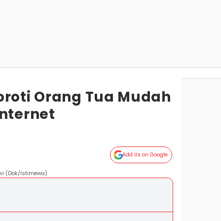
oroti Orang Tua Mudah
nternet
Add Us on Google
ewi (Dok/Istimewa)