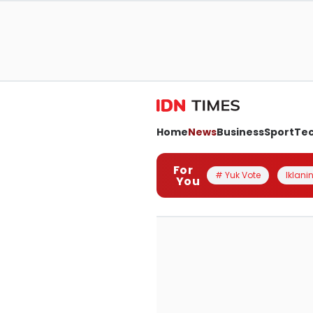
Home
News
Business
Sport
Te
For
# Yuk Vote
Iklanin
You