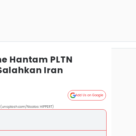
ne Hantam PLTN
Salahkan Iran
Add Us on Google
r. (unsplash.com/Nicolas HIPPERT)