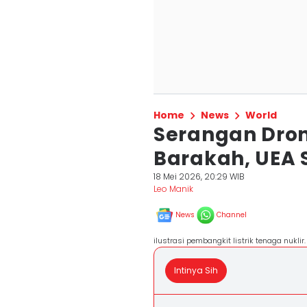
Home
News
World
Serangan Dro
Barakah, UEA 
18 Mei 2026, 20:29 WIB
Leo Manik
News
Channel
ilustrasi pembangkit listrik tenaga nukli
Intinya Sih