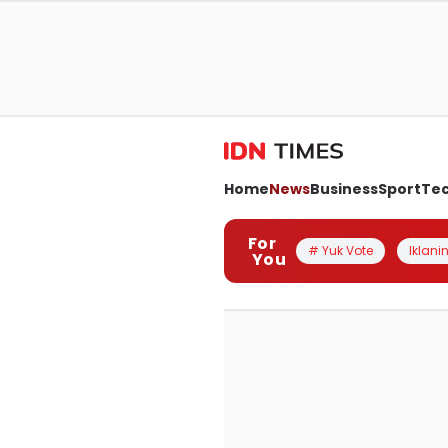
Home
News
Business
Sport
Te
For
# Yuk Vote
Iklanin
You