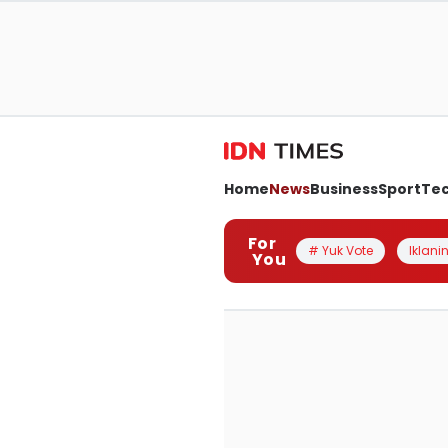
Home
News
Business
Sport
Te
For
# Yuk Vote
Iklanin
You