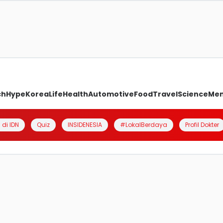
ch
Hype
Korea
Life
Health
Automotive
Food
Travel
Science
Me
 di IDN
Quiz
INSIDENESIA
#LokalBerdaya
Profil Dokter