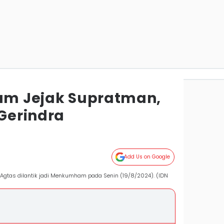
kam Jejak Supratman,
Gerindra
Add Us on Google
i Agtas dilantik jadi Menkumham pada Senin (19/8/2024). (IDN