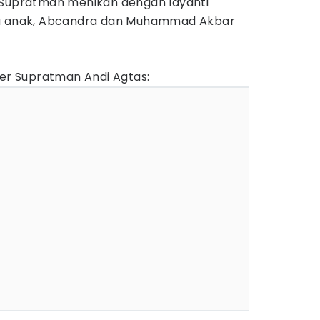
 Supratman menikah dengan Idyanti
ua anak, Abcandra dan Muhammad Akbar
ier Supratman Andi Agtas: