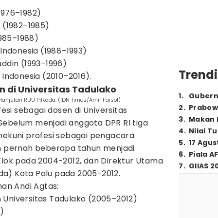
1976–1982)
i (1982–1985)
1985–1988)
 Indonesia (1988–1993)
uddin (1993–1996)
Trendi
 Indonesia (2010–2016).
n di Universitas Tadulako
1
.
Gubern
anjutan RUU Pilkada. (IDN Times/Amir Faisol)
2
.
Prabow
si sebagai dosen di Universitas
3
.
Makan B
Sebelum menjadi anggota DPR RI tiga
4
.
Nilai T
nekuni profesi sebagai pengacara.
5
.
17 Agus
an pernah beberapa tahun menjadi
6
.
Piala A
Elok pada 2004-2012, dan Direktur Utama
7
.
GIIAS 2
a) Kota Palu pada 2005-2012.
man Andi Agtas:
 Universitas Tadulako (2005–2012)
)