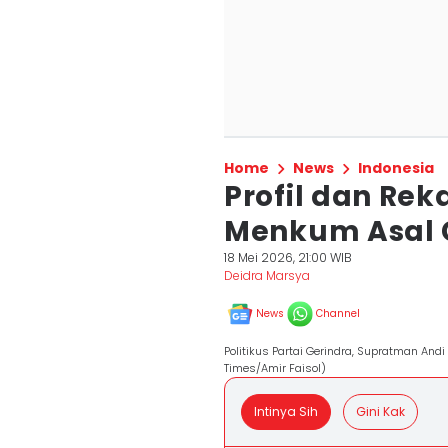
Home
News
Indonesia
Profil dan Re
Menkum Asal 
18 Mei 2026, 21:00 WIB
Deidra Marsya
News
Channel
Politikus Partai Gerindra, Supratman And
Times/Amir Faisol)
Intinya Sih
Gini Kak