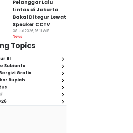
Pelanggar Lalu
Lintas di Jakarta
Bakal Ditegur Lewat
Speaker CCTV
08 Jul 2026, 16:11 WIB
News
ng Topics
ur BI
o Subianto
ergizi Gratis
ukar Rupiah
tus
FF
026