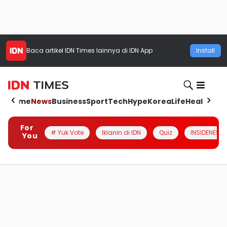
Baca artikel
IDN Times
lainnya di IDN App
Install
Home
News
Business
Sport
Tech
Hype
Korea
Life
Health
Aut
For
# Yuk Vote
Iklanin di IDN
Quiz
INSIDENESIA
You