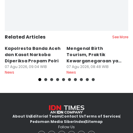
Related Articles
See More
Kapolresta Banda Aceh
Mengenal Birth
T
dan Kasat Narkoba
Tourism, Praktik
T
Diperiksa Propam Polri
Kewarganegaraan yang
K
07 Agu 2026, 09:04 WIB
Bikin Trump Gerah
07 Agu 2026, 08:48 WIB
B
07
News
News
Ne
About Us
Editorial Team
Contact Us
Terms of Services
Pedoman Media Siber
Index
Sitemap
Follow Us