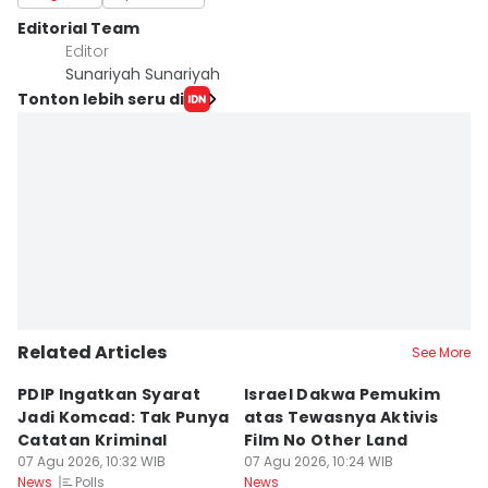
Editorial Team
Editor
Sunariyah Sunariyah
Tonton lebih seru di
Related Articles
See More
PDIP Ingatkan Syarat
Israel Dakwa Pemukim
M
Jadi Komcad: Tak Punya
atas Tewasnya Aktivis
K
Catatan Kriminal
Film No Other Land
W
07 Agu 2026, 10:32 WIB
07 Agu 2026, 10:24 WIB
P
07
Polls
News
News
Ne