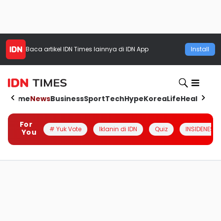
Baca artikel
IDN Times
lainnya di IDN App
Install
Home
News
Business
Sport
Tech
Hype
Korea
Life
Health
Aut
For
# Yuk Vote
Iklanin di IDN
Quiz
INSIDENESIA
You