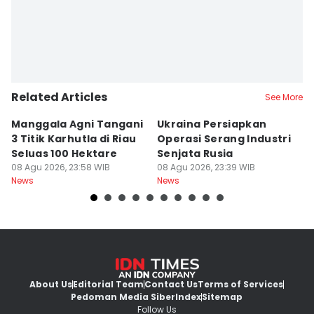
Related Articles
See More
Manggala Agni Tangani
Ukraina Persiapkan
P
3 Titik Karhutla di Riau
Operasi Serang Industri
A
Seluas 100 Hektare
Senjata Rusia
J
08 Agu 2026, 23:58 WIB
08 Agu 2026, 23:39 WIB
08
News
News
Ne
About Us
Editorial Team
Contact Us
Terms of Services
Pedoman Media Siber
Index
Sitemap
Follow Us