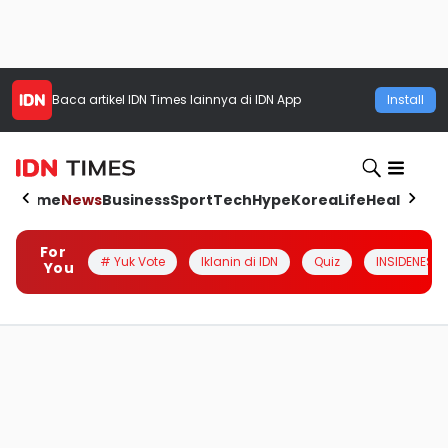
Baca artikel
IDN Times
lainnya di IDN App
Install
Home
News
Business
Sport
Tech
Hype
Korea
Life
Health
Aut
For
# Yuk Vote
Iklanin di IDN
Quiz
INSIDENESIA
You