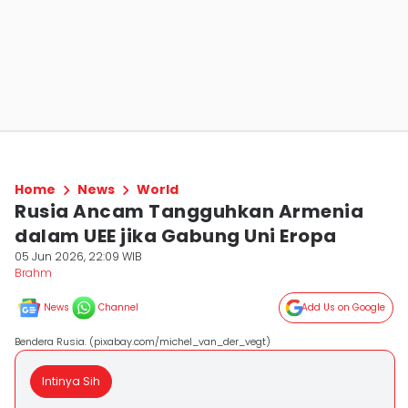
Home
News
World
Rusia Ancam Tangguhkan Armenia
dalam UEE jika Gabung Uni Eropa
05 Jun 2026, 22:09 WIB
Brahm
News
Channel
Add Us on Google
Bendera Rusia. (pixabay.com/michel_van_der_vegt)
Intinya Sih