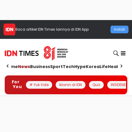
Baca artikel
IDN Times
lainnya di IDN App
Install
Home
News
Business
Sport
Tech
Hype
Korea
Life
Health
Aut
For
# Yuk Vote
Iklanin di IDN
Quiz
INSIDENESIA
You