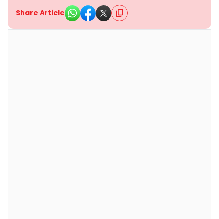
Share Article