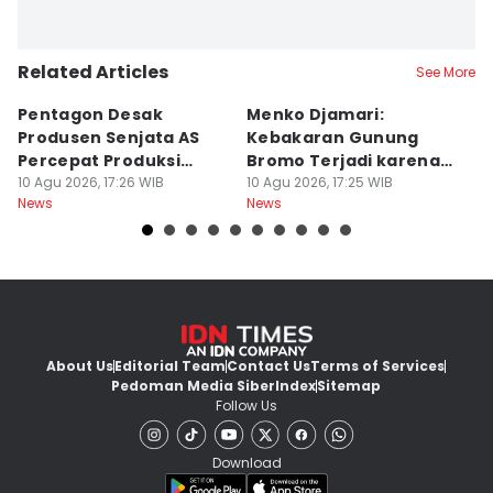
Related Articles
See More
Pentagon Desak
Menko Djamari:
M
Produsen Senjata AS
Kebakaran Gunung
K
Percepat Produksi
Bromo Terjadi karena
L
Amunisi
10 Agu 2026, 17:26 WIB
Human Error
10 Agu 2026, 17:25 WIB
W
10
News
News
Ne
About Us
Editorial Team
Contact Us
Terms of Services
Pedoman Media Siber
Index
Sitemap
Follow Us
Download