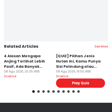
Related Articles
See More
4 Alasan Mengapa
[QUIZ] Pilihan Jenis
7 
Anjing Terlihat Lebih
Hutan Ini, Kamu Punya
p
Pasif, Ada Banyak
Sisi Pelindung atau
T
Faktor!
08 Agu 2026, 20:05 WIB
Penghancur?
08 Agu 2026, 19:50 WIB
N
08
Science
Science
Sc
Play Quiz