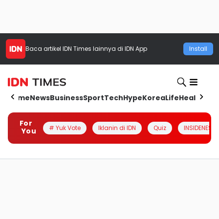
Baca artikel
IDN Times
lainnya di IDN App
Install
Home
News
Business
Sport
Tech
Hype
Korea
Life
Health
Aut
For
# Yuk Vote
Iklanin di IDN
Quiz
INSIDENESIA
You