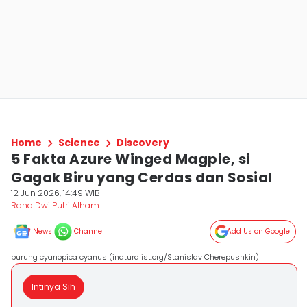
Home
Science
Discovery
5 Fakta Azure Winged Magpie, si
Gagak Biru yang Cerdas dan Sosial
12 Jun 2026, 14:49 WIB
Rana Dwi Putri Alham
News
Channel
Add Us on Google
burung cyanopica cyanus (inaturalist.org/Stanislav Cherepushkin)
Intinya Sih