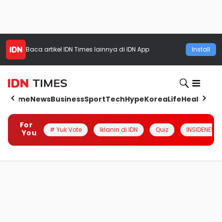
Baca artikel
IDN Times
lainnya di IDN App
Install
Home
News
Business
Sport
Tech
Hype
Korea
Life
Health
Aut
For
# Yuk Vote
Iklanin di IDN
Quiz
INSIDENESIA
You