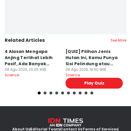
Related Articles
See More
4 Alasan Mengapa
[QUIZ] Pilihan Jenis
7 
Anjing Terlihat Lebih
Hutan Ini, Kamu Punya
p
Pasif, Ada Banyak
Sisi Pelindung atau
T
Faktor!
08 Agu 2026, 20:05 WIB
Penghancur?
08 Agu 2026, 19:50 WIB
N
08
Science
Science
Sc
Play Quiz
About Us
Editorial Team
Contact Us
Terms of Services