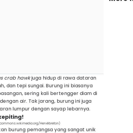
us crab hawk
juga hidup di rawa dataran
, dan tepi sungai. Burung ini biasanya
pasangan, sering kali bertengger diam di
engan air. Tak jarang, burung ini juga
taran lumpur dengan sayap lebarnya.
epiting!
commons.wikimedia.org/Hervébreton)
n burung pemangsa yang sangat unik