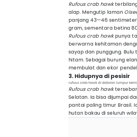
Rufous crab hawk
terbilan
alap. Mengutip laman
Oise
panjang 43—46 sentimeter.
gram, sementara betina 8
Rufous crab hawk
punya ta
berwarna kehitaman deng
sayap dan punggung. Bulu
hitam. Sebagai burung ela
membulat dan ekor pende
3. Hidupnya di pesisir
rufous crab hawk di dataran lumpur keri
Rufous crab hawk
tersebar
Selatan. Ia bisa dijumpai d
pantai paling timur Brasil
hutan bakau di seluruh wil