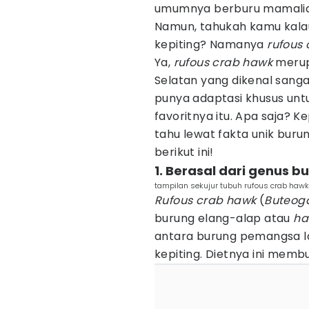
umumnya berburu mamalia,
Namun, tahukah kamu kalau
kepiting? Namanya
rufous 
Ya,
rufous crab hawk
merup
Selatan yang dikenal sanga
punya adaptasi khusus un
favoritnya itu. Apa saja? K
tahu lewat fakta unik buru
berikut ini!
1. Berasal dari genus 
tampilan sekujur tubuh rufous crab hawk
Rufous crab hawk
(
Buteoga
burung elang-alap atau
ha
antara burung pemangsa la
kepiting. Dietnya ini mem