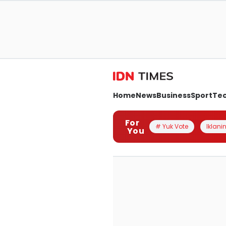
Home
News
Business
Sport
Te
For
# Yuk Vote
Iklanin
You