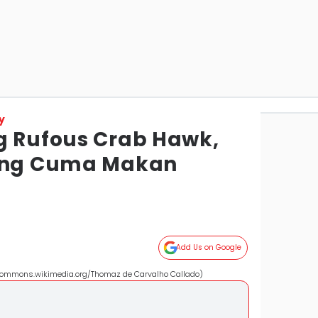
y
g Rufous Crab Hawk,
yang Cuma Makan
Add Us on Google
(commons.wikimedia.org/Thomaz de Carvalho Callado)