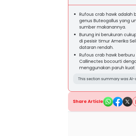
Rufous crab hawk adalah 
genus Buteogallus yang u
sumber makanannya.
Burung ini berukuran cuku
di pesisir timur Amerika 
dataran rendah.
Rufous crab hawk berburu 
Callinectes bocourti den
menggunakan paruh kuat 
This section summary was AI-a
Share Article