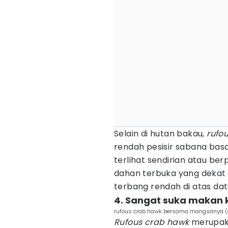
Selain di hutan bakau,
rufo
rendah pesisir sabana basah
terlihat sendirian atau ber
dahan terbuka yang dekat d
terbang rendah di atas da
4. Sangat suka makan k
rufous crab hawk bersama mangsanya (
Rufous crab hawk
merupaka