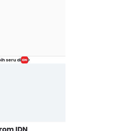
ih seru di
from IDN