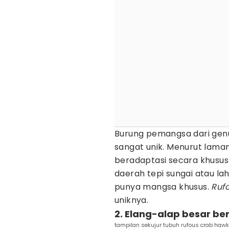
Burung pemangsa dari ge
sangat unik. Menurut lama
beradaptasi secara khusus 
daerah tepi sungai atau la
punya mangsa khusus.
Ruf
uniknya.
2. Elang-alap besar b
tampilan sekujur tubuh rufous crab haw