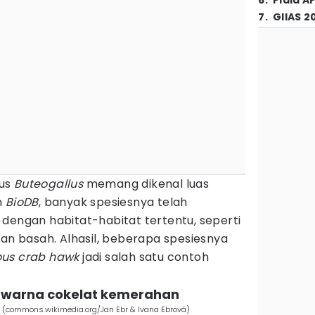
6
.
Piala A
7
.
GIIAS 2
nus
Buteogallus
memang dikenal luas
n
BioDB
, banyak spesiesnya telah
dengan habitat-habitat tertentu, seperti
han basah. Alhasil, beberapa spesiesnya
ous crab hawk
jadi salah satu contoh
erwarna cokelat kemerahan
k (commons.wikimedia.org/Jan Ebr & Ivana Ebrová)