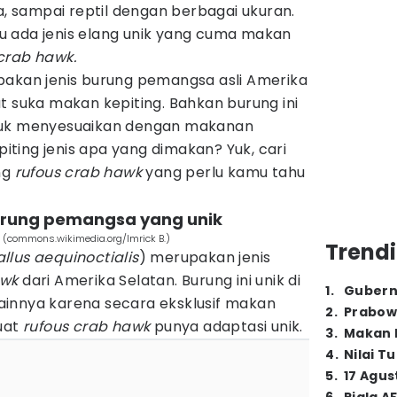
 sampai reptil dengan berbagai ukuran.
 ada jenis elang unik yang cuma makan
crab hawk.
akan jenis burung pemangsa asli Amerika
t suka makan kepiting. Bahkan burung ini
tuk menyesuaikan dengan makanan
epiting jenis apa yang dimakan? Yuk, cari
ng
rufous crab hawk
yang perlu kamu tahu
burung pemangsa yang unik
 (commons.wikimedia.org/Imrick B.)
Trendi
llus aequinoctialis
) merupakan jenis
wk
dari Amerika Selatan. Burung ini unik di
1
.
Gubern
innya karena secara eksklusif makan
2
.
Prabow
buat
rufous crab hawk
punya adaptasi unik.
3
.
Makan B
4
.
Nilai T
5
.
17 Agus