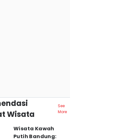
endasi
See
t Wisata
More
Wisata Kawah
Putih Bandung: