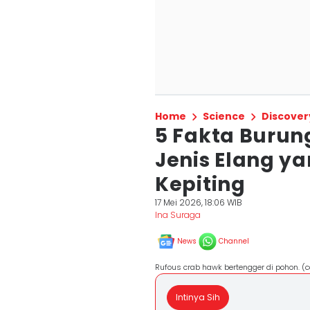
Home
Science
Discover
5 Fakta Burun
Jenis Elang 
Kepiting
17 Mei 2026, 18:06 WIB
Ina Suraga
News
Channel
Rufous crab hawk bertengger di pohon. 
Intinya Sih