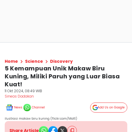
Home
Science
Discovery
5 Kemampuan Unik Makaw Biru
Kuning, Miliki Paruh yang Luar Biasa
Kuat!
11 Okt 2024, 08:49 WIB
Sineas Dadakan
News
Channel
Add Us on Google
ilustrasi makaw biru kuning (flickr.com/Matt)
Share Article