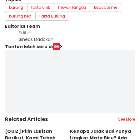
burung
fakta unik
hewan langka
Educate me
burung beo
Fakta Burung
Editorial Team
Editor
Sineas Dadakan
Tonton lebih seru di
Related Articles
See More
[QUIZ] Pilih Lukisan
Kenapa Jalak Bali Punya
M
Berikut, Kami Tebak
Lingkar Mata Biru? Ada
P