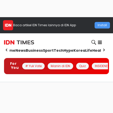
Baca artikel
IDN Times
lainnya di IDN App
Install
Home
News
Business
Sport
Tech
Hype
Korea
Life
Health
Aut
For
# Yuk Vote
Iklanin di IDN
Quiz
INSIDENESIA
You