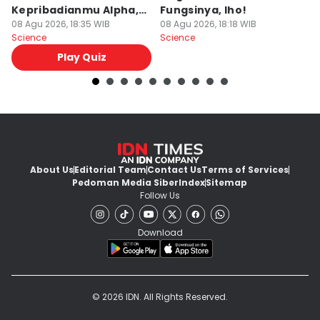
Kepribadianmu Alpha,
Fungsinya, lho!
E
Beta, atau Omega
08 Agu 2026, 18:35 WIB
08 Agu 2026, 18:18 WIB
P
08
Science
Science
Sc
Play Quiz
About Us
Editorial Team
Contact Us
Terms of Services
Pedoman Media Siber
Index
Sitemap
Follow Us
Download
© 2026 IDN. All Rights Reserved.