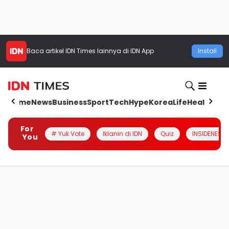
Baca artikel
IDN Times
lainnya di IDN App
Install
Home
News
Business
Sport
Tech
Hype
Korea
Life
Health
Aut
For
# Yuk Vote
Iklanin di IDN
Quiz
INSIDENESIA
You