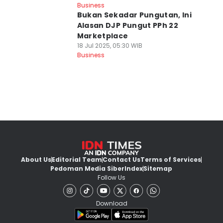
Business
Bukan Sekadar Pungutan, Ini
Alasan DJP Pungut PPh 22
Marketplace
18 Jul 2025, 05:30 WIB
Business
About Us
Editorial Team
Contact Us
Terms of Services
Pedoman Media Siber
Index
Sitemap
Follow Us
Download