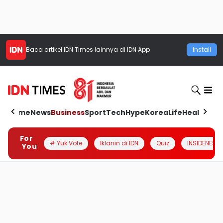
Baca artikel
IDN Times
lainnya di IDN App
Install
Home
News
Business
Sport
Tech
Hype
Korea
Life
Health
Aut
For
# Yuk Vote
Iklanin di IDN
Quiz
INSIDENESIA
You