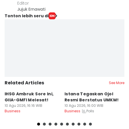
Editor
Jujuk Ernawati
Tonton lebih seru di
Related Articles
See More
IHSG Ambruk Sore Ini,
Istana Tegaskan Ojol
B
GIIA-GMFI Melesat!
Resmi Berstatus UMKM!
H
10 Agu 2026, 16:16 WIB
10 Agu 2026, 16:00 WIB
H
Polls
Business
Business
10
Bu