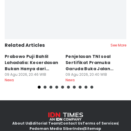
Related Articles
See More
Prabowo Puji Bahlil
Penjelasan TNI soal
5
Lahadalia: Kecerdasan
Sertifikat Pramuka
Ma
Bukan Hanya dari
Garuda Buka Jalan
T
Sekolah
09 Agu 2026, 20:46 WIB
Masuk Militer
09 Agu 2026, 20:40 WIB
B
09
News
News
Ne
About Us
Editorial Team
Contact Us
Terms of Services
Pedoman Media Siber
Index
Sitemap