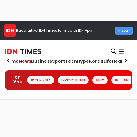
Baca artikel
IDN Times
lainnya di IDN App
Install
Home
News
Business
Sport
Tech
Hype
Korea
Life
Health
Aut
For
# Yuk Vote
Iklanin di IDN
Quiz
INSIDENESIA
You