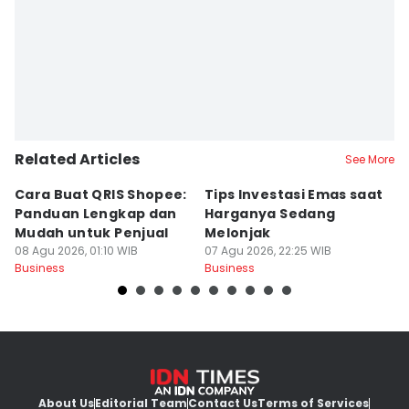
Related Articles
See More
Cara Buat QRIS Shopee:
Tips Investasi Emas saat
C
Panduan Lengkap dan
Harganya Sedang
T
Mudah untuk Penjual
Melonjak
U
08 Agu 2026, 01:10 WIB
07 Agu 2026, 22:25 WIB
S
07
Business
Business
Bu
About Us
Editorial Team
Contact Us
Terms of Services