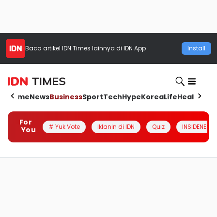
Baca artikel
IDN Times
lainnya di IDN App
Install
Home
News
Business
Sport
Tech
Hype
Korea
Life
Health
Aut
For
# Yuk Vote
Iklanin di IDN
Quiz
INSIDENESIA
You