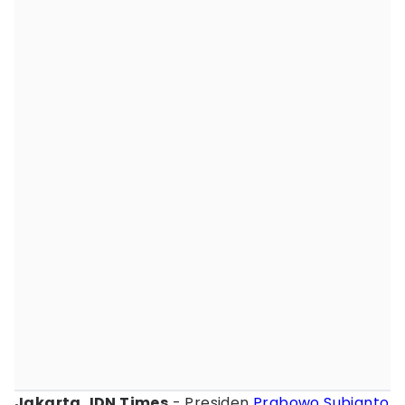
Jakarta, IDN Times
- Presiden
Prabowo Subianto