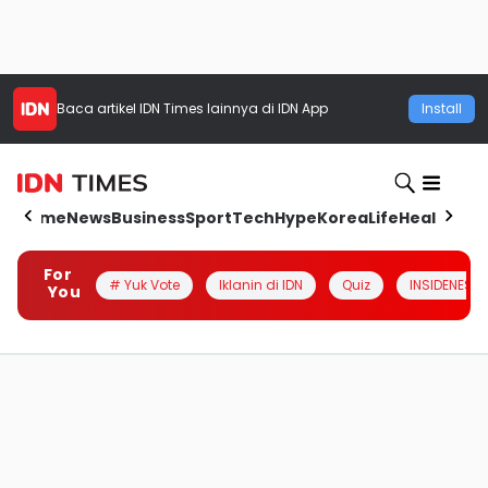
Baca artikel
IDN Times
lainnya di IDN App
Install
Home
News
Business
Sport
Tech
Hype
Korea
Life
Health
Aut
For
# Yuk Vote
Iklanin di IDN
Quiz
INSIDENESIA
You