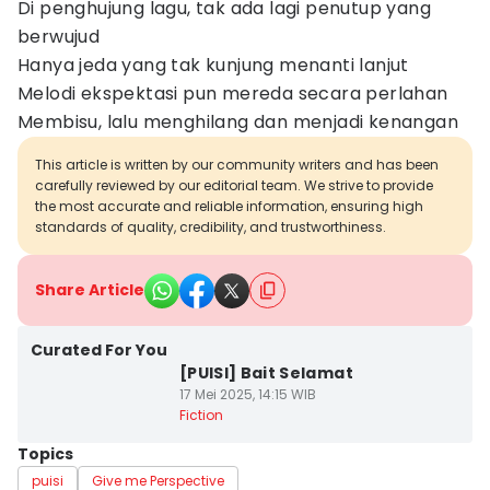
Di penghujung lagu, tak ada lagi penutup yang
berwujud
Hanya jeda yang tak kunjung menanti lanjut
Melodi ekspektasi pun mereda secara perlahan
Membisu, lalu menghilang dan menjadi kenangan
This article is written by our community writers and has been
carefully reviewed by our editorial team. We strive to provide
the most accurate and reliable information, ensuring high
standards of quality, credibility, and trustworthiness.
Share Article
Curated For You
[PUISI] Bait Selamat
17 Mei 2025, 14:15 WIB
Fiction
Topics
puisi
Give me Perspective