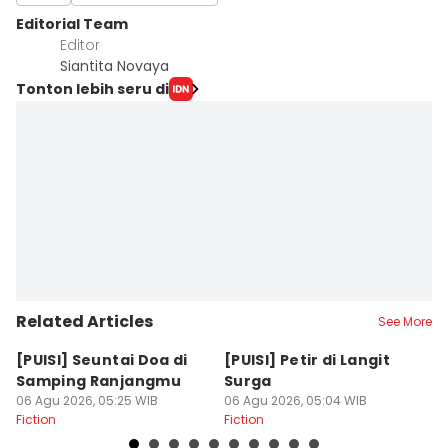
Editorial Team
Editor
Siantita Novaya
Tonton lebih seru di
Related Articles
See More
[PUISI] Seuntai Doa di
[PUISI] Petir di Langit
[P
Samping Ranjangmu
Surga
M
06 Agu 2026, 05:25 WIB
06 Agu 2026, 05:04 WIB
05
Fiction
Fiction
Fi