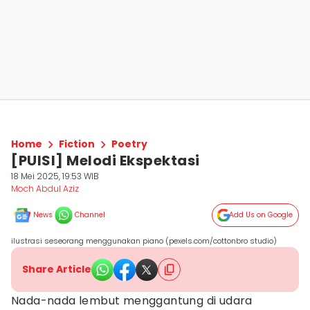
Home
Fiction
Poetry
[PUISI] Melodi Ekspektasi
18 Mei 2025, 19:53 WIB
Moch Abdul Aziz
News
Channel
Add Us on Google
ilustrasi seseorang menggunakan piano (pexels.com/cottonbro studio)
Share Article
Nada-nada lembut menggantung di udara