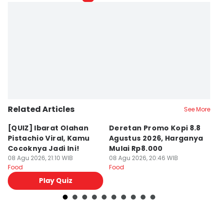
Related Articles
See More
[QUIZ] Ibarat Olahan
Deretan Promo Kopi 8.8
[Q
Pistachio Viral, Kamu
Agustus 2026, Harganya
C
Cocoknya Jadi Ini!
Mulai Rp8.000
C
08 Agu 2026, 21:10 WIB
08 Agu 2026, 20:46 WIB
08
Food
Food
Fo
Play Quiz