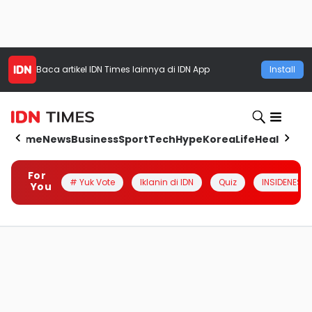
Baca artikel
IDN Times
lainnya di IDN App
Install
Home
News
Business
Sport
Tech
Hype
Korea
Life
Health
Aut
For
# Yuk Vote
Iklanin di IDN
Quiz
INSIDENESIA
You