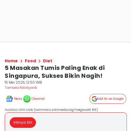
Home
Food
Diet
5 Masakan Tumis Paling Enak di
Singapura, Sukses Bikin Nagih!
15 Mei 2026, 12:50 WIB
Tamara Febriyanti
News
Channel
Add Us on Google
ilustrasi chili crab (commons.wikimedia.org/megawatt 86)
Intinya Sih