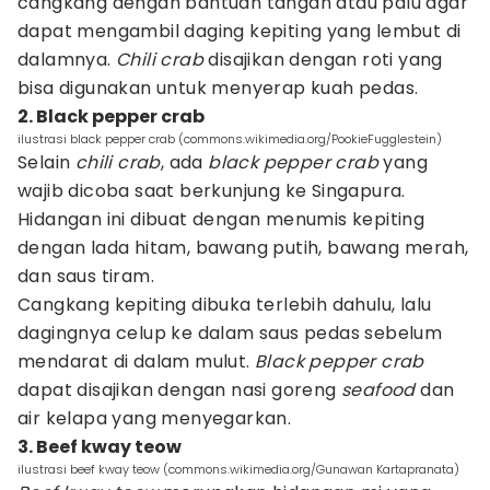
cangkang dengan bantuan tangan atau palu agar
dapat mengambil daging kepiting yang lembut di
dalamnya.
Chili crab
disajikan dengan roti yang
bisa digunakan untuk menyerap kuah pedas.
2. Black pepper crab
ilustrasi black pepper crab (commons.wikimedia.org/PookieFugglestein)
Selain
chili crab
, ada
black pepper crab
yang
wajib dicoba saat berkunjung ke Singapura.
Hidangan ini dibuat dengan menumis kepiting
dengan lada hitam, bawang putih, bawang merah,
dan saus tiram.
Cangkang kepiting dibuka terlebih dahulu, lalu
dagingnya celup ke dalam saus pedas sebelum
mendarat di dalam mulut.
Black pepper crab
dapat disajikan dengan nasi goreng
seafood
dan
air kelapa yang menyegarkan.
3. Beef kway teow
ilustrasi beef kway teow (commons.wikimedia.org/Gunawan Kartapranata)