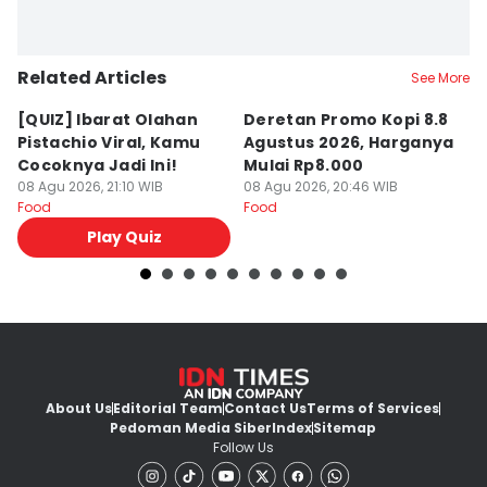
Related Articles
See More
[QUIZ] Ibarat Olahan
Deretan Promo Kopi 8.8
[Q
Pistachio Viral, Kamu
Agustus 2026, Harganya
C
Cocoknya Jadi Ini!
Mulai Rp8.000
C
08 Agu 2026, 21:10 WIB
08 Agu 2026, 20:46 WIB
08
Food
Food
Fo
Play Quiz
About Us
Editorial Team
Contact Us
Terms of Services
Pedoman Media Siber
Index
Sitemap
Follow Us