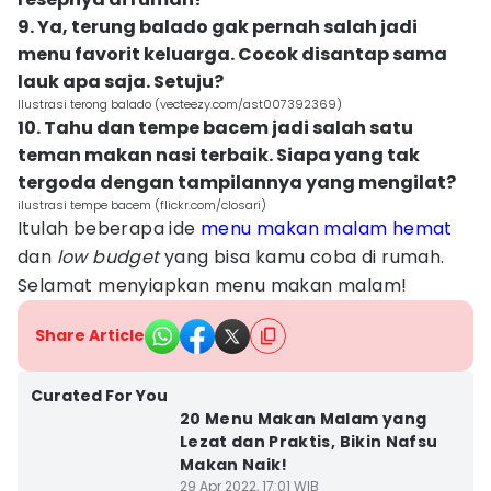
9. Ya, terung balado gak pernah salah jadi
menu favorit keluarga. Cocok disantap sama
lauk apa saja. Setuju?
Ilustrasi terong balado (vecteezy.com/ast007392369)
10. Tahu dan tempe bacem jadi salah satu
teman makan nasi terbaik. Siapa yang tak
tergoda dengan tampilannya yang mengilat?
ilustrasi tempe bacem (flickr.com/closari)
Itulah beberapa ide
menu makan malam hemat
dan
low budget
yang bisa kamu coba di rumah.
Selamat menyiapkan menu makan malam!
Share Article
Curated For You
20 Menu Makan Malam yang
Lezat dan Praktis, Bikin Nafsu
Makan Naik!
29 Apr 2022, 17:01 WIB