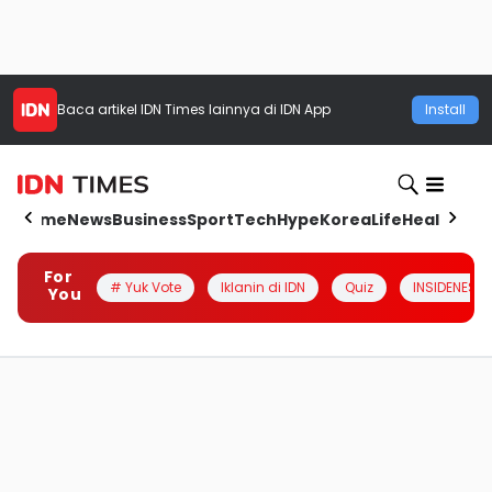
Baca artikel
IDN Times
lainnya di IDN App
Install
Home
News
Business
Sport
Tech
Hype
Korea
Life
Health
Aut
For
# Yuk Vote
Iklanin di IDN
Quiz
INSIDENESIA
You