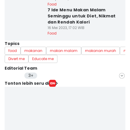
Food
7 Ide Menu Makan Malam
Seminggu untuk Diet, Nikmat
dan Rendah Kalori
16 Mei 2023, 17:02 WIB
Food
Topics
food
makanan
makan malam
makanan murah
me
Divert me
Educate me
Editorial Team
3+
Editor
Tonton lebih seru di
Dewi Suci Rahayu
Editor
Fina Wahibatun Nisa
Editor
Retno Rahayu