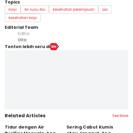
Topics
bayi
Air susu ibu
kesehatan perempuan
asi
kesehatan bayi
Editorial Team
Editor
Gita
Tonton lebih seru di
Related Articles
See More
Tidur dengan Air
Sering Cabut Kumis
S