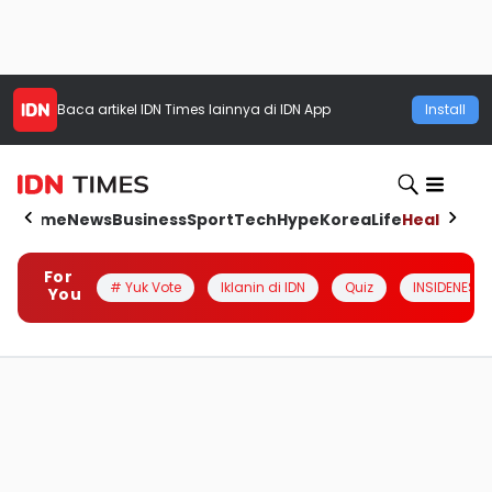
Baca artikel
IDN Times
lainnya di IDN App
Install
Home
News
Business
Sport
Tech
Hype
Korea
Life
Health
Aut
For
# Yuk Vote
Iklanin di IDN
Quiz
INSIDENESIA
You