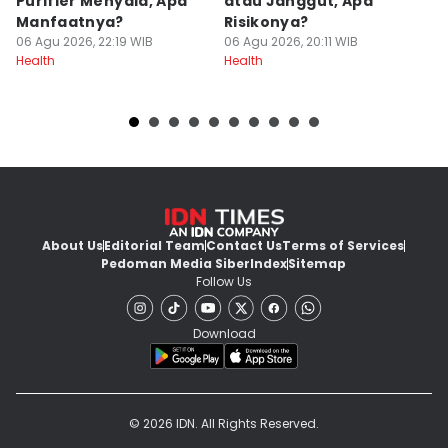
Purifier Menyala, Apa
atau Janggut, Apa
B
Manfaatnya?
Risikonya?
A
06 Agu 2026, 22:19 WIB
06 Agu 2026, 20:11 WIB
06
Health
Health
He
About Us
Editorial Team
Contact Us
Terms of Services
Pedoman Media Siber
Index
Sitemap
Follow Us
Download
© 2026 IDN. All Rights Reserved.