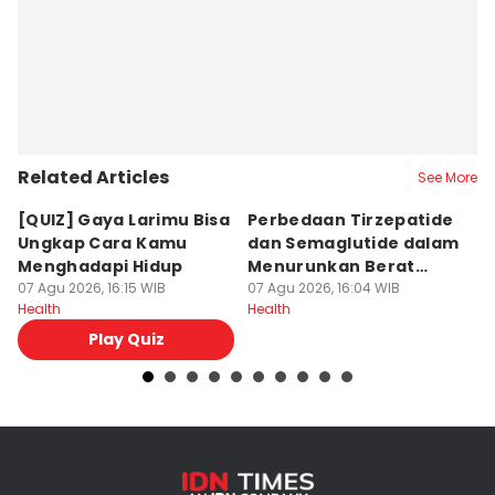
Misrohatun H
Editor
Delvia Y Oktaviani
Related Articles
See More
[QUIZ] Gaya Larimu Bisa
Perbedaan Tirzepatide
[Q
Ungkap Cara Kamu
dan Semaglutide dalam
K
Menghadapi Hidup
Menurunkan Berat
G
07 Agu 2026, 16:15 WIB
Badan
07 Agu 2026, 16:04 WIB
C
07
Health
Health
He
Play Quiz