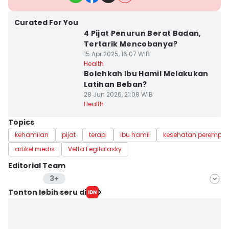
Curated For You
4 Pijat Penurun Berat Badan,
Tertarik Mencobanya?
15 Apr 2025, 16:07 WIB
Health
Bolehkah Ibu Hamil Melakukan
Latihan Beban?
28 Jun 2026, 21:08 WIB
Health
Topics
kehamilan
pijat
terapi
ibu hamil
kesehatan perempu
artikel medis
Vetta Fegitalasky
Editorial Team
3+
Editor
Tonton lebih seru di
Nuruliar F
Editor