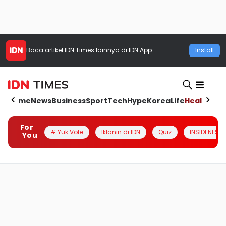
Baca artikel
IDN Times
lainnya di IDN App
Install
Home
News
Business
Sport
Tech
Hype
Korea
Life
Health
Aut
For
# Yuk Vote
Iklanin di IDN
Quiz
INSIDENESIA
You