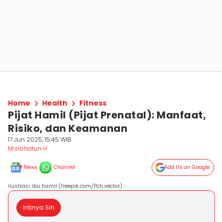
Home
Health
Fitness
Pijat Hamil (Pijat Prenatal): Manfaat,
Risiko, dan Keamanan
17 Jun 2025, 15:45 WIB
Misrohatun H
News
Channel
Add Us on Google
ilustrasi ibu hamil (freepik.com/Pch.vector)
Intinya Sih