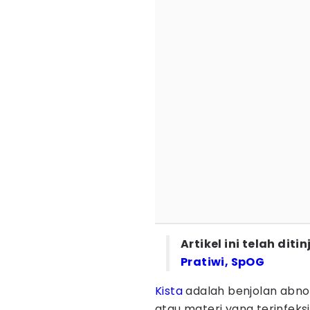
Artikel ini telah dit
Pratiwi, SpOG
Kista
adalah benjolan abnor
atau materi yang terinfeks