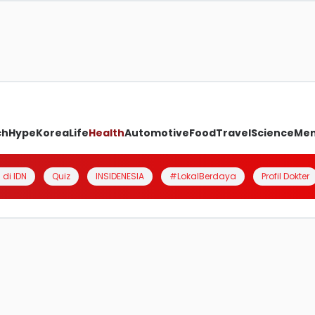
ch
Hype
Korea
Life
Health
Automotive
Food
Travel
Science
Me
 di IDN
Quiz
INSIDENESIA
#LokalBerdaya
Profil Dokter