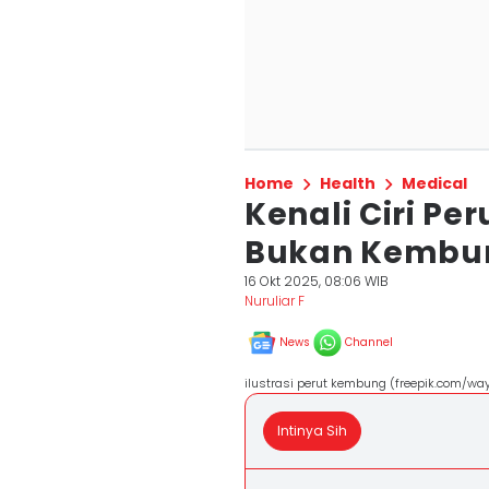
Home
Health
Medical
Kenali Ciri Per
Bukan Kembun
16 Okt 2025, 08:06 WIB
Nuruliar F
News
Channel
ilustrasi perut kembung (freepik.com/w
Intinya Sih