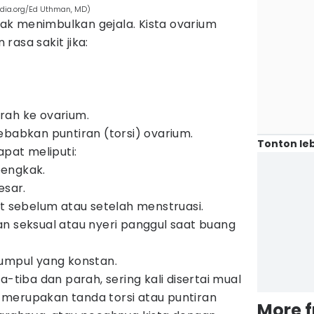
edia.org/Ed Uthman, MD)
idak menimbulkan gejala. Kista ovarium
rasa sakit jika:
rah ke ovarium.
ebabkan puntiran (torsi) ovarium.
Tonton leb
apat meliputi:
bengkak.
esar.
at sebelum atau setelah menstruasi.
n seksual atau nyeri panggul saat buang
tumpul yang konstan.
a-tiba dan parah, sering kali disertai mual
merupakan tanda torsi atau puntiran
More 