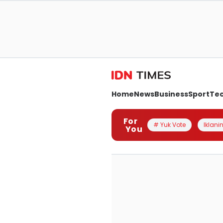
Home
News
Business
Sport
Te
For
# Yuk Vote
Iklanin
You