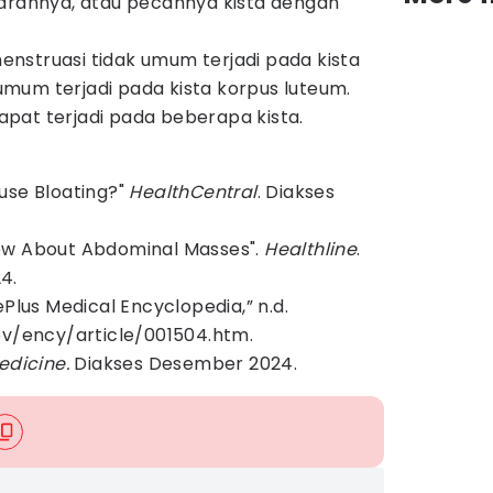
darahnya, atau pecahnya kista dengan
nstruasi tidak umum terjadi pada kista
h umum terjadi pada kista korpus luteum.
pat terjadi pada beberapa kista.
use Bloating?"
HealthCentral
. Diakses
ow About Abdominal Masses".
Healthline
.
4.
ePlus Medical Encyclopedia,” n.d.
ov/ency/article/001504.htm.
edicine.
Diakses Desember 2024.