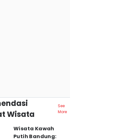
endasi
See
t Wisata
More
Wisata Kawah
Putih Bandung: