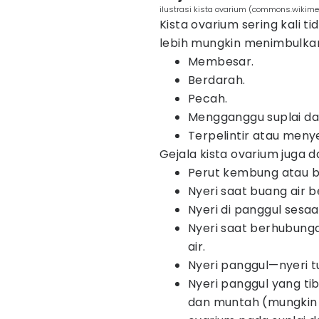
ilustrasi kista ovarium (commons.wikim
Kista ovarium sering kali t
lebih mungkin menimbulkan 
Membesar.
Berdarah.
Pecah.
Mengganggu suplai da
Terpelintir atau meny
Gejala kista ovarium juga d
Perut kembung atau 
Nyeri saat buang air b
Nyeri di panggul sesa
Nyeri saat berhubunga
air.
Nyeri panggul—nyeri 
Nyeri panggul yang tib
dan muntah (mungkin 