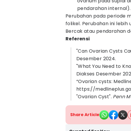
ovarium pada suplai 
pendarahan internal).
Perubahan pada periode me
folikel. Perubahan ini lebi
Bercak atau pendarahan da
Referensi
"Can Ovarian Cysts Ca
Desember 2024.
"What You Need to Kn
Diakses Desember 202
“Ovarian cysts: Medlin
https://medlineplus.g
"Ovarian Cyst".
Penn M
Share Article