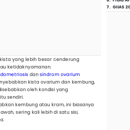
6
.
Piala A
7
.
GIIAS 2
kista yang lebih besar cenderung
au ketidaknyamanan.
dometriosis
dan
sindrom ovarium
yebabkan kista ovarium dan kembung,
i disebabkan oleh kondisi yang
tu sendiri.
abkan kembung atau kram, ini biasanya
wah, sering kali lebih di satu sisi,
a.