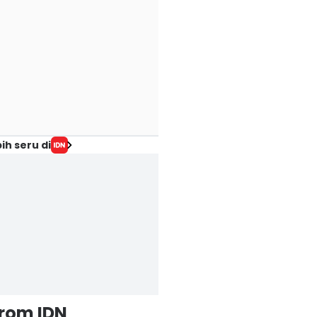
ih seru di
from IDN