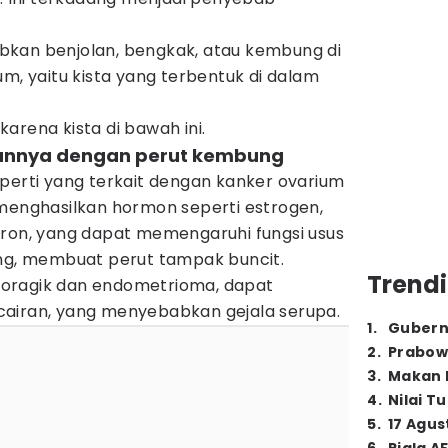
bkan benjolan, bengkak, atau kembung di
um, yaitu kista yang terbentuk di dalam
karena kista di bawah ini.
tannya dengan perut kembung
perti yang terkait dengan kanker ovarium
 menghasilkan hormon seperti estrogen,
eron, yang dapat memengaruhi fungsi usus
, membuat perut tampak buncit.
Trendi
hemoragik dan endometrioma, dapat
airan, yang menyebabkan gejala serupa.
1
.
Gubern
2
.
Prabow
3
.
Makan B
4
.
Nilai T
5
.
17 Agus