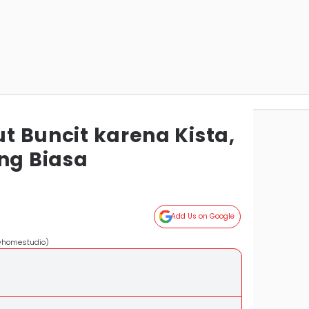
ut Buncit karena Kista,
g Biasa
Add Us on Google
ayhomestudio)