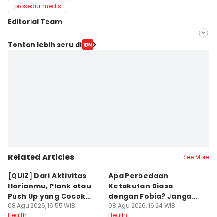
prosedur medis
Editorial Team
Editor
Tonton lebih seru di
Nuruliar F
Editor
Misrohatun H
Related Articles
See More
[QUIZ] Dari Aktivitas
Apa Perbedaan
S
Harianmu, Plank atau
Ketakutan Biasa
M
Push Up yang Cocok
dengan Fobia? Jangan
La
Buatmu?
08 Agu 2026, 16:55 WIB
Salah Kaprah
08 Agu 2026, 16:24 WIB
08
Health
Health
He