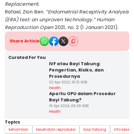
Replacement.
Rafael, Zion Ben.
“Endometrial Receptivity Analysis
(ERA) test: an unproven technology.” Human
Reproduction Open
2021, no. 2 (1 Januari 2021).
Share Article
Curated For You
IVF atau Bayi Tabung:
Pengertian, Risiko, dan
Prosedurnya
02 Apr 2022, 18:15 WIB
Health
Apa Itu OPU dalam Prosedur
Bayi Tabung?
16 Apr 2024, 06:36 WIB
Health
Topics
kehamilan
kesehatan reproduksi
bayi tabung
info keseh