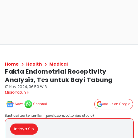
Home
Health
Medical
Fakta Endometrial Receptivity
Analysis, Tes untuk Bayi Tabung
01 Nov 2024, 06:50 WIB
Misrohatun H
News
Channel
Add Us on Google
ilustrasi tes kehamilan (pexels.com/cottonbro studio)
Intinya Sih