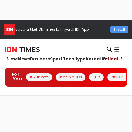
Baca artikel
IDN Times
lainnya di IDN App
Install
Home
News
Business
Sport
Tech
Hype
Korea
Life
Health
Aut
For
# Yuk Vote
Iklanin di IDN
Quiz
INSIDENESIA
You