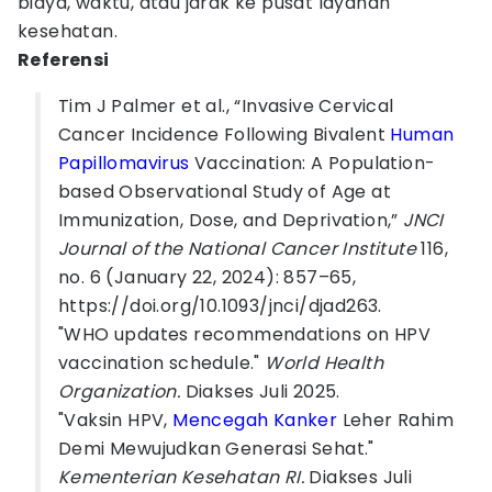
biaya, waktu, atau jarak ke pusat layanan
kesehatan.
Referensi
Tim J Palmer et al., “Invasive Cervical
Cancer Incidence Following Bivalent
Human
Papillomavirus
Vaccination: A Population-
based Observational Study of Age at
Immunization, Dose, and Deprivation,”
JNCI
Journal of the National Cancer Institute
116,
no. 6 (January 22, 2024): 857–65,
https://doi.org/10.1093/jnci/djad263.
"WHO updates recommendations on HPV
vaccination schedule."
World Health
Organization.
Diakses Juli 2025.
"Vaksin HPV,
Mencegah Kanker
Leher Rahim
Demi Mewujudkan Generasi Sehat."
Kementerian Kesehatan RI.
Diakses Juli