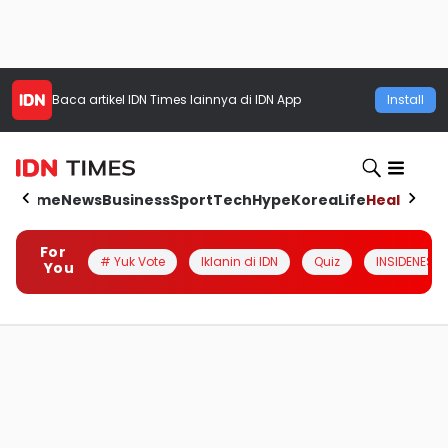
Baca artikel
IDN Times
lainnya di IDN App
Install
Home
News
Business
Sport
Tech
Hype
Korea
Life
Health
Aut
For
# Yuk Vote
Iklanin di IDN
Quiz
INSIDENESIA
You