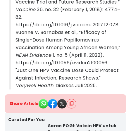
Vaccine Trial and Future Research Studies,”
Vaccine
36, no. 32 (February 1, 2018): 4774–
82,
https://doi.org/10.1016/j.vaccine.2017.12.078.
Ruanne V. Barnabas et al., “Efficacy of
Single-Dose Human Papillomavirus
Vaccination Among Young African Women,”
NEJM Evidence
1, no. 5 (April 11, 2022),
https://doi.org/10.1056/evidoa2100056.
"Just One HPV Vaccine Dose Could Protect
Against Infection, Research Shows."
Verywell Health.
Diakses Juli 2025.
Share Article
Curated For You
Saran POGI: Vaksin HPV untuk