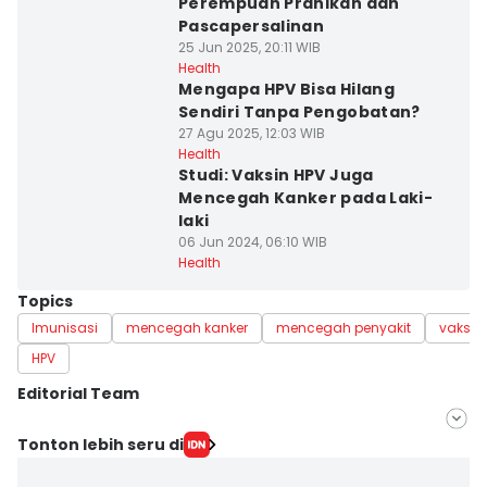
Perempuan Pranikah dan
Pascapersalinan
25 Jun 2025, 20:11 WIB
Health
Mengapa HPV Bisa Hilang
Sendiri Tanpa Pengobatan?
27 Agu 2025, 12:03 WIB
Health
Studi: Vaksin HPV Juga
Mencegah Kanker pada Laki-
laki
06 Jun 2024, 06:10 WIB
Health
Topics
Imunisasi
mencegah kanker
mencegah penyakit
vaksin
HPV
Editorial Team
Editor
Tonton lebih seru di
Nuruliar F