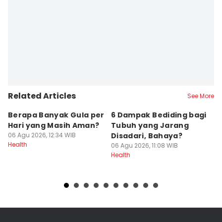
Editor
Delvia Y Oktaviani
Related Articles
See More
Berapa Banyak Gula per
6 Dampak Bediding bagi
A
Hari yang Masih Aman?
Tubuh yang Jarang
S
06 Agu 2026, 12:34 WIB
Disadari, Bahaya?
06
Health
He
06 Agu 2026, 11:08 WIB
Health