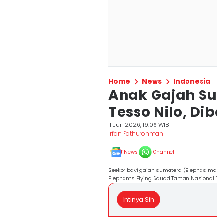
Home
News
Indonesia
Anak Gajah Su
Tesso Nilo, Di
11 Jun 2026, 19:06 WIB
Irfan Fathurohman
News
Channel
Seekor bayi gajah sumatera (Elephas ma
Elephants Flying Squad Taman Nasional T
Intinya Sih