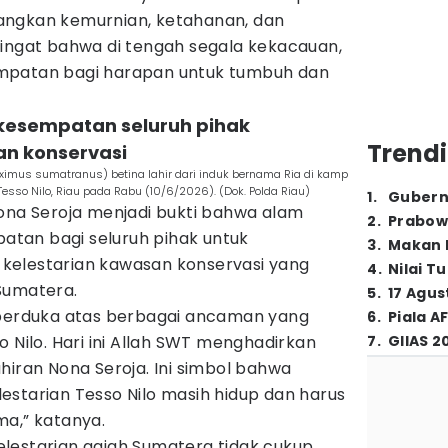
angkan kemurnian, ketahanan, dan
gingat bahwa di tengah segala kekacauan,
mpatan bagi harapan untuk tumbuh dan
 kesempatan seluruh pihak
Trendi
an konservasi
ximus sumatranus) betina lahir dari induk bernama Ria di kamp
esso Nilo, Riau pada Rabu (10/6/2026). (Dok. Polda Riau)
1
.
Gubern
Nona Seroja menjadi bukti bahwa alam
2
.
Prabow
tan bagi seluruh pihak untuk
3
.
Makan B
kelestarian kawasan konservasi yang
4
.
Nilai T
Sumatera.
5
.
17 Agus
 berduka atas berbagai ancaman yang
6
.
Piala A
o Nilo. Hari ini Allah SWT menghadirkan
7
.
GIIAS 2
hiran Nona Seroja. Ini simbol bahwa
estarian Tesso Nilo masih hidup dan harus
ma,” katanya.
lestarian gajah Sumatera tidak cukup