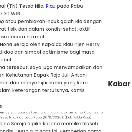
l (TN) Tesso Nilo,
Riau
pada Rabu
7.30 WIB.
ng
atau pembiakan induk gajah Ria dengan
cat fisik dan dalam kondisi sehat, aktif
usu secara normal.
Nona Seroja oleh Kapolda Riau Irjen Herry
i doa dan simbol optimisme bagi masa
sebut.
a tersebut, saya juga menyampaikan dan
i Kehutanan Bapak Raja Juli Antoni.
Kabar 
enan dan menyetujui nama yang kami
dalam keterangan tertulisnya, Kamis
a
ximus sumatranus) betina lahir dari induk bernama Ria di kamp
esso Nilo, Riau pada Rabu (10/6/2026). (Dok. Polda Riau)
a Seroja dipilih karena memiliki filosofi
ndisi Tesso Nilo saat ini. Pemberian nama