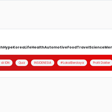
ch
Hype
Korea
Life
Health
Automotive
Food
Travel
Science
Me
 di IDN
Quiz
INSIDENESIA
#LokalBerdaya
Profil Dokter