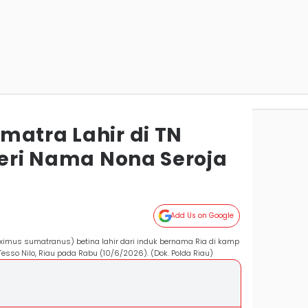
matra Lahir di TN
beri Nama Nona Seroja
Add Us on Google
ximus sumatranus) betina lahir dari induk bernama Ria di kamp
esso Nilo, Riau pada Rabu (10/6/2026). (Dok. Polda Riau)