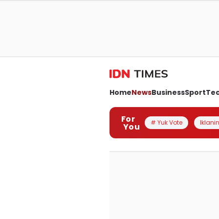
Home
News
Business
Sport
Te
For
# Yuk Vote
Iklanin
You