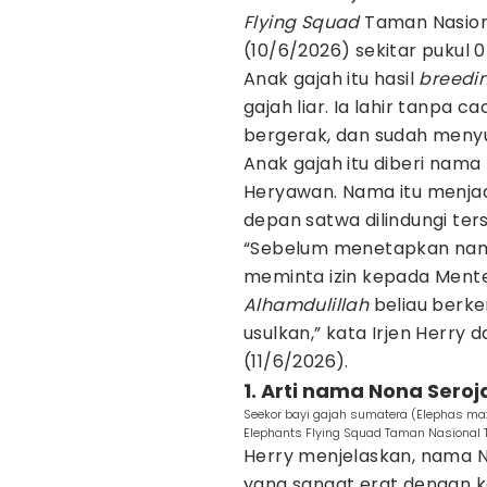
Flying Squad
Taman Nasiona
(10/6/2026) sekitar pukul 0
Anak gajah itu hasil
breedi
gajah liar. Ia lahir tanpa ca
bergerak, dan sudah meny
Anak gajah itu diberi nama 
Heryawan. Nama itu menjad
depan satwa dilindungi ter
“Sebelum menetapkan nam
meminta izin kepada Menter
Alhamdulillah
beliau berk
usulkan,” kata Irjen Herry 
(11/6/2026).
1. Arti nama Nona Seroj
Seekor bayi gajah sumatera (Elephas ma
Elephants Flying Squad Taman Nasional T
Herry menjelaskan, nama Non
yang sangat erat dengan ko