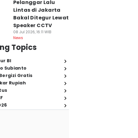
Pelanggar Lalu
Lintas di Jakarta
Bakal Ditegur Lewat
Speaker CCTV
08 Jul 2026, 16:11 WIB
News
ng Topics
ur BI
o Subianto
ergizi Gratis
ukar Rupiah
tus
FF
026