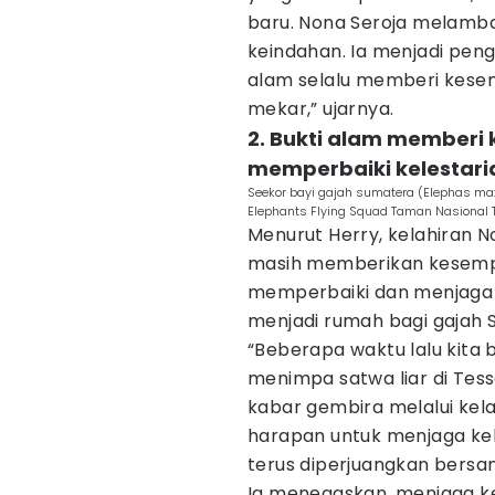
baru. Nona Seroja melamb
keindahan. Ia menjadi pen
alam selalu memberi kese
mekar,” ujarnya.
2. Bukti alam memberi
memperbaiki kelestari
Seekor bayi gajah sumatera (Elephas ma
Elephants Flying Squad Taman Nasional T
Menurut Herry, kelahiran 
masih memberikan kesempa
memperbaiki dan menjaga 
menjadi rumah bagi gajah 
“Beberapa waktu lalu kita
menimpa satwa liar di Tess
kabar gembira melalui kela
harapan untuk menjaga kel
terus diperjuangkan bersa
Ia menegaskan, menjaga ke