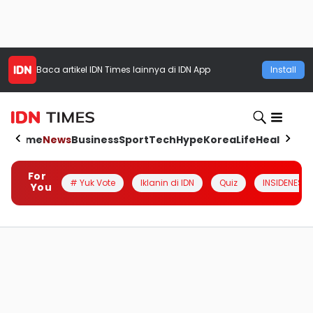
Baca artikel
IDN Times
lainnya di IDN App
Install
Home
News
Business
Sport
Tech
Hype
Korea
Life
Health
Aut
For
# Yuk Vote
Iklanin di IDN
Quiz
INSIDENESIA
You