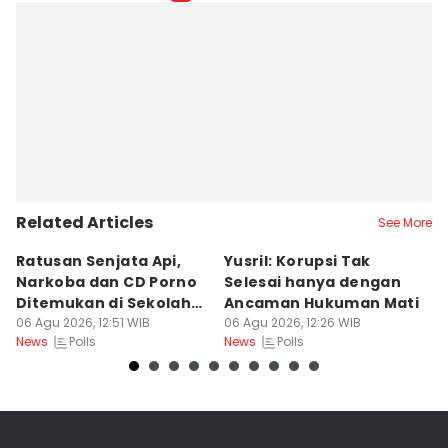
Related Articles
See More
Ratusan Senjata Api,
Yusril: Korupsi Tak
R
Narkoba dan CD Porno
Selesai hanya dengan
P
Ditemukan di Sekolah
Ancaman Hukuman Mati
d
Jaksel
06 Agu 2026, 12:51 WIB
06 Agu 2026, 12:26 WIB
B
06
Polls
Polls
News
News
Ne