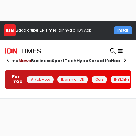
Baca artikel
IDN Times
lainnya di IDN App
Install
Home
News
Business
Sport
Tech
Hype
Korea
Life
Health
Aut
For
# Yuk Vote
Iklanin di IDN
Quiz
INSIDENESIA
You