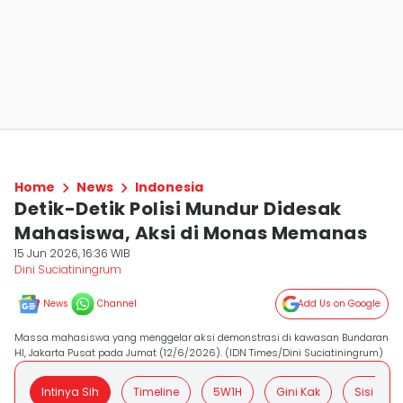
Home
News
Indonesia
Detik-Detik Polisi Mundur Didesak
Mahasiswa, Aksi di Monas Memanas
15 Jun 2026, 16:36 WIB
Dini Suciatiningrum
News
Channel
Add Us on Google
Massa mahasiswa yang menggelar aksi demonstrasi di kawasan Bundaran
HI, Jakarta Pusat pada Jumat (12/6/2026). (IDN Times/Dini Suciatiningrum)
Intinya Sih
Timeline
5W1H
Gini Kak
Sisi Posit