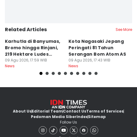
Related Articles
See More
Karhutla di Banyumas,
Kota Nagasaki Jepang
J
Bromo hingga Rinjani,
Peringati 81 Tahun
Ja
219 Hektare Ludes
Serangan Bom Atom AS
B
Terbakar
09 Agu 2026, 17:59 WIB
09 Agu 2026, 17:43 WIB
K
09
News
News
Ne
About Us
Editorial Team
Contact Us
Terms of Services
Pedoman Media Siber
Index
Sitemap
Follow Us