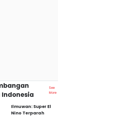
mbangan
See
 Indonesia
More
Ilmuwan: Super El
Nino Terparah