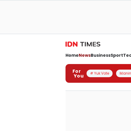
Home
News
Business
Sport
Te
For
# Yuk Vote
Iklanin
You