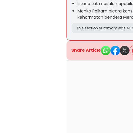
Istana tak masalah apabil
Menko Polkam bicara kons
kehormatan bendera Merah
This section summary was AI-a
Share Article