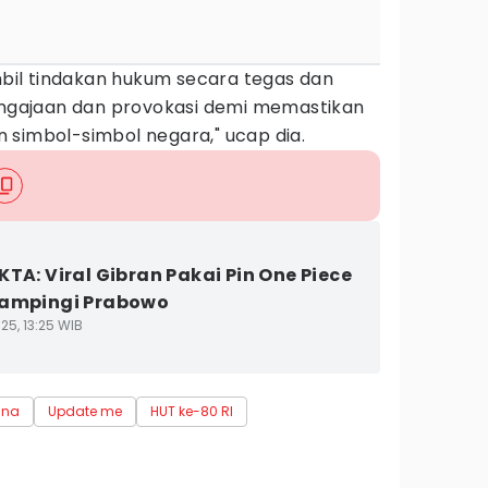
il tindakan hukum secara tegas dan
sengajaan dan provokasi demi memastikan
 simbol-simbol negara," ucap dia.
KTA: Viral Gibran Pakai Pin One Piece
Dampingi Prabowo
25, 13:25 WIB
ana
Update me
HUT ke-80 RI