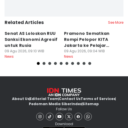
Related Articles
See More
Senat AS Loloskan RUU
Pramono Sematkan
P
Sanksi Ekonomi Agresif
Rompi Pelopor KITA
de
untuk Rusia
Jakarta ke Pelajar
B
09 Agu 2026, 09:10 WIB
hingga Ojol
09 Agu 2026, 09:04 WIB
09
News
News
Ne
About Us
Editorial Team
Contact Us
Terms of Services
Pedoman Media Siber
Index
Sitemap
Follow Us
Download