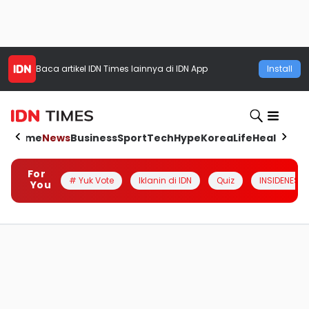
Baca artikel
IDN Times
lainnya di IDN App
Install
Home
News
Business
Sport
Tech
Hype
Korea
Life
Health
Aut
For
# Yuk Vote
Iklanin di IDN
Quiz
INSIDENESIA
You