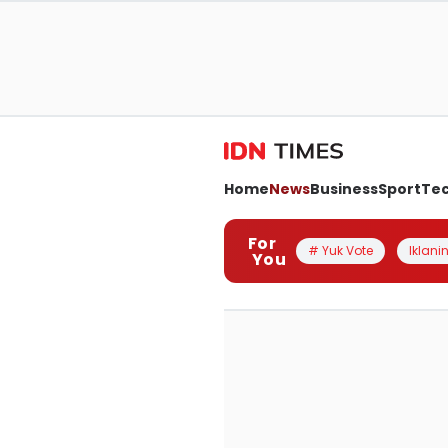
Home
News
Business
Sport
Te
For
# Yuk Vote
Iklanin
You