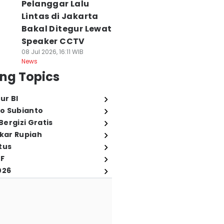
Pelanggar Lalu
Lintas di Jakarta
Bakal Ditegur Lewat
Speaker CCTV
08 Jul 2026, 16:11 WIB
News
ng Topics
ur BI
o Subianto
ergizi Gratis
ukar Rupiah
tus
FF
026