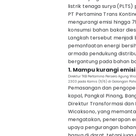
listrik tenaga surya (PLTS)
PT Pertamina Trans Konti
mengurangi emisi hingga 7
konsumsi bahan bakar dies
Langkah tersebut menjadi
pemanfaatan energi bersih 
armada pendukung distribus
bergantung pada bahan bak
1. Mampu kurangi emisi
Direktur TKB Pertamina Persero Agung Wic
2303 pada Kamis (11/6) di Galangan Paha
Pemasangan dan pengopera
kapal, Pangkal Pinang, Bang
Direktur Transformasi dan 
Wicaksono, yang memantau
mengatakan, penerapan en
upaya pengurangan bahan b
hanya di darat, tetapi juga d