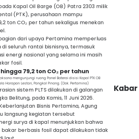
 pada Kapal Oil Barge (OB) Patra 2303 milik
nental (PTK), perusahaan mampu
9,2 ton CO₂ per tahun sekaligus menekan
el.
 bagian dari upaya Pertamina memperluas
di seluruh rantai bisnisnya, termasuk
i energi nasional yang selama ini masih
ar fosil.
 hingga 79,2 ton CO₂ per tahun
aksono mengunjungi ruang Panel Baterai disisi Kapal PTK OB
la Harapan Lestari, Pangkal Pinang. (Dok. Pertamina)
Kabar 
sian sistem PLTS dilakukan di galangan
ka Belitung, pada Kamis, 11 Juni 2026.
Keberlanjutan Bisnis Pertamina, Agung
 langsung kegiatan tersebut
ergi surya di kapal menunjukkan bahwa
akar berbasis fosil dapat dilakukan tidak
i laut.