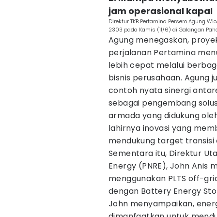
jam operasional kapal
Direktur TKB Pertamina Persero Agung Wic
2303 pada Kamis (11/6) di Galangan Paha
Agung menegaskan, proyek
perjalanan Pertamina menu
lebih cepat melalui berbag
bisnis perusahaan. Agung 
contoh nyata sinergi antar
sebagai pengembang solusi
armada yang didukung oleh
lahirnya inovasi yang mem
mendukung target transisi 
Sementara itu, Direktur 
Energy (PNRE), John Anis 
menggunakan PLTS off-grid 
dengan Battery Energy Sto
John menyampaikan, energi
dimanfaatkan untuk menduk