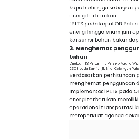
kapal sehingga sebagian p
energi terbarukan.
“PLTS pada kapal OB Patr
energi hingga enam jam ope
konsumsi bahan bakar dapat
3. Menghemat penggunaa
tahun
Direktur TKB Pertamina Persero Agung Wic
2303 pada Kamis (11/6) di Galangan Paha
Berdasarkan perhitungan p
menghemat penggunaan diese
Implementasi PLTS pada OB
energi terbarukan memilik
operasional transportasi l
memperkuat agenda dekarb