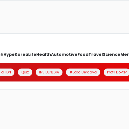
ch
Hype
Korea
Life
Health
Automotive
Food
Travel
Science
Me
 di IDN
Quiz
INSIDENESIA
#LokalBerdaya
Profil Dokter