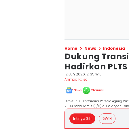
Home
News
Indonesia
Dukung Transi
Hadirkan PLTS 
12 Jun 2026, 21:35 WIB
Ahmad Faisal
News
Channel
Direktur TKB Pertamina Persero Agung Wic
2303 pada Kamis (11/6) di Galangan Paha
Intinya Sih
5W1H