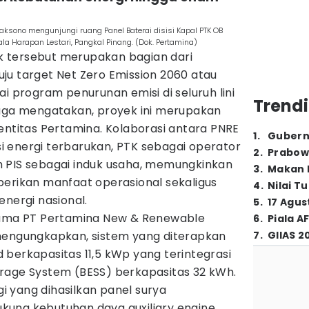
aksono mengunjungi ruang Panel Baterai disisi Kapal PTK OB
la Harapan Lestari, Pangkal Pinang. (Dok. Pertamina)
 tersebut merupakan bagian dari
ju target Net Zero Emission 2060 atau
ai program penurunan emisi di seluruh lini
Trendi
juga mengatakan, proyek ini merupakan
entitas Pertamina. Kolaborasi antara PNRE
1
.
Gubern
 energi terbarukan, PTK sebagai operator
2
.
Prabow
 PIS sebagai induk usaha, memungkinkan
3
.
Makan B
berikan manfaat operasional sekaligus
4
.
Nilai T
energi nasional.
5
.
17 Agus
Utama PT Pertamina New & Renewable
6
.
Piala A
mengungkapkan, sistem yang diterapkan
7
.
GIIAS 2
berkapasitas 11,5 kWp yang terintegrasi
rage System (BESS) berkapasitas 32 kWh.
 yang dihasilkan panel surya
ung kebutuhan daya auxiliary engine