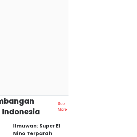
mbangan
See
 Indonesia
More
Ilmuwan: Super El
Nino Terparah