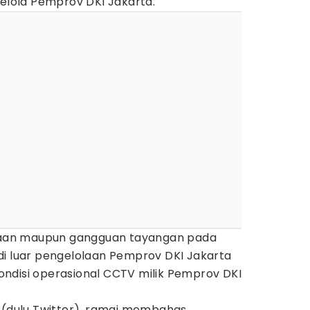
kelola Pemprov DKI Jakarta.
diaan maupun gangguan tayangan pada
di luar pengelolaan Pemprov DKI Jakarta
ndisi operasional CCTV milik Pemprov DKI
X (dulu Twitter), ramai membahas