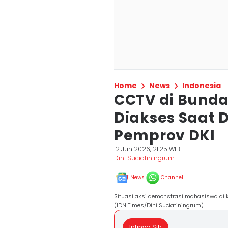
Home
News
Indonesia
CCTV di Bunda
Diakses Saat D
Pemprov DKI
12 Jun 2026, 21:25 WIB
Dini Suciatiningrum
News
Channel
Situasi aksi demonstrasi mahasiswa di 
(IDN Times/Dini Suciatiningrum)
Intinya Sih