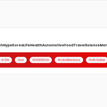
ch
Hype
Korea
Life
Health
Automotive
Food
Travel
Science
Me
 di IDN
Quiz
INSIDENESIA
#LokalBerdaya
Profil Dokter