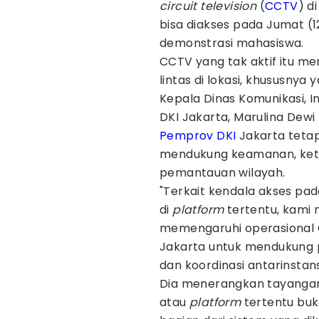
circuit television
(
CCTV
) d
bisa diakses pada Jumat (12
demonstrasi mahasiswa.
CCTV yang tak aktif itu m
lintas di lokasi, khususny
Kepala Dinas Komunikasi, In
DKI Jakarta, Marulina Dew
Pemprov DKI
Jakarta tetap
mendukung keamanan, kete
pemantauan wilayah.
"Terkait kendala akses p
di
platform
tertentu, kami 
memengaruhi operasional
Jakarta untuk mendukung p
dan koordinasi antarinstan
Dia menerangkan tayangan 
atau
platform
tertentu bu