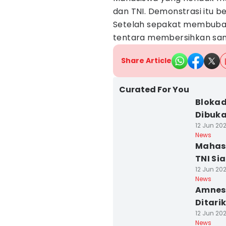
dan TNI. Demonstrasi itu b
Setelah sepakat membubark
tentara membersihkan sampa
Share Article
Curated For You
Bloka
Dibuka
12 Jun 202
News
Mahasi
TNI Si
12 Jun 202
News
Amnest
Ditari
12 Jun 202
News