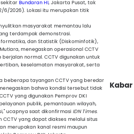
i sekitar
Bundaran HI
, Jakarta Pusat, tak
/6/2026). Lokasi itu merupakan titik
enyulitkan masyarakat memantau lalu
a yang terdampak demonstrasi.
formatika, dan Statistik (Diskominfotik),
i Mutiara, menegaskan operasional CCTV
 berjalan normal. CCTV digunakan untuk
rtiban, keselamatan masyarakat, serta
ada beberapa tayangan CCTV yang beredar
Kabar 
menegaskan bahwa kondisi tersebut tidak
 CCTV yang digunakan Pemprov DKI
elayanan publik, pemantauan wilayah,
si," ucapnya saat dikonfirmasi
IDN Times
.
CCTV yang dapat diakses melalui situs
kan merupakan kanal resmi maupun