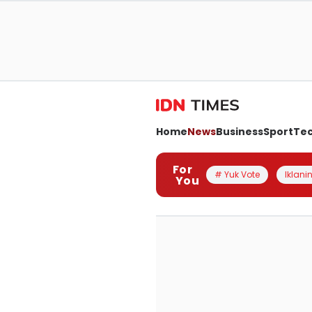
Home
News
Business
Sport
Te
For
# Yuk Vote
Iklanin
You