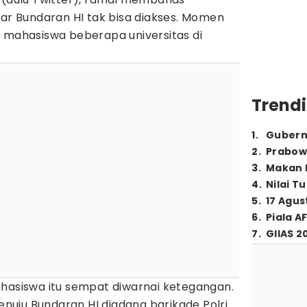
tar Bundaran HI tak bisa diakses. Momen
i mahasiswa beberapa universitas di
Trendi
1
.
Gubern
2
.
Prabow
3
.
Makan B
4
.
Nilai T
5
.
17 Agus
6
.
Piala A
7
.
GIIAS 2
ahasiswa itu sempat diwarnai ketegangan.
uju Bundaran HI diadang barikade Polri