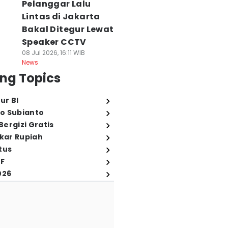
Pelanggar Lalu
Lintas di Jakarta
Bakal Ditegur Lewat
Speaker CCTV
08 Jul 2026, 16:11 WIB
News
ng Topics
ur BI
o Subianto
ergizi Gratis
ukar Rupiah
tus
FF
026