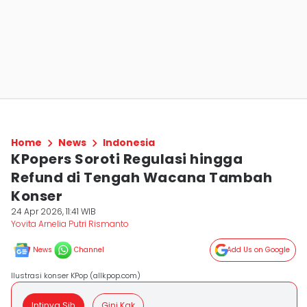
Home
News
Indonesia
KPopers Soroti Regulasi hingga
Refund di Tengah Wacana Tambah
Konser
24 Apr 2026, 11:41 WIB
Yovita Arnelia Putri Rismanto
News
Channel
Add Us on Google
Ilustrasi konser KPop (allkpop.com)
Intinya Sih
Gini Kak