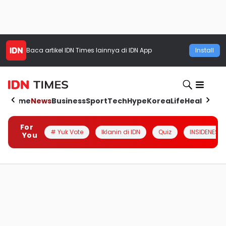
Baca artikel
IDN Times
lainnya di IDN App
Install
Home
News
Business
Sport
Tech
Hype
Korea
Life
Health
Aut
For
# Yuk Vote
Iklanin di IDN
Quiz
INSIDENESIA
You