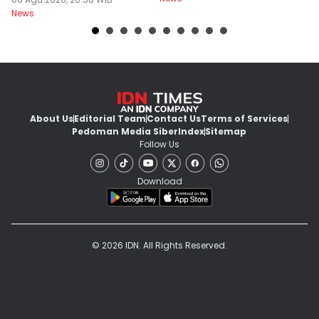
Ukraina
S
News
Ne
About Us
Editorial Team
Contact Us
Terms of Services
Pedoman Media Siber
Index
Sitemap
Follow Us
Download
© 2026 IDN. All Rights Reserved.