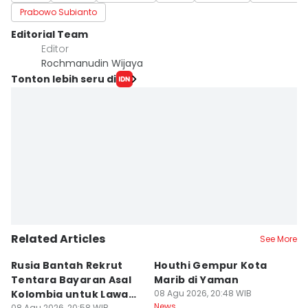
Prabowo Subianto
Editorial Team
Editor
Rochmanudin Wijaya
Tonton lebih seru di
Related Articles
See More
Rusia Bantah Rekrut
Houthi Gempur Kota
Rp
Tentara Bayaran Asal
Marib di Yaman
M
Kolombia untuk Lawan
08 Agu 2026, 20:48 WIB
Ta
News
08 Agu 2026, 20:58 WIB
08