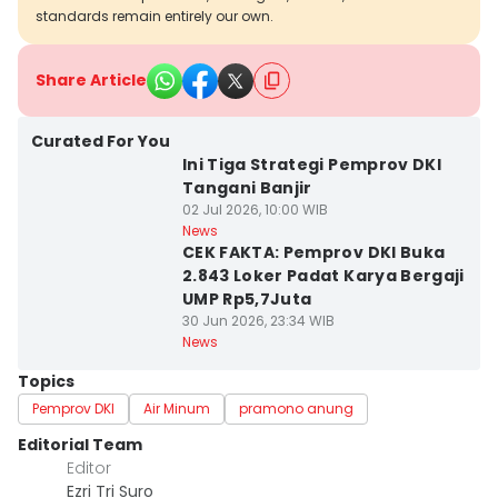
standards remain entirely our own.
Share Article
Curated For You
Ini Tiga Strategi Pemprov DKI
Tangani Banjir
02 Jul 2026, 10:00 WIB
News
CEK FAKTA: Pemprov DKI Buka
2.843 Loker Padat Karya Bergaji
UMP Rp5,7Juta
30 Jun 2026, 23:34 WIB
News
Topics
Pemprov DKI
Air Minum
pramono anung
Editorial Team
Editor
Ezri Tri Suro