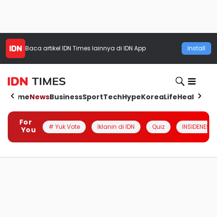
Baca artikel
IDN Times
lainnya di IDN App
Install
Home
News
Business
Sport
Tech
Hype
Korea
Life
Health
Aut
For
# Yuk Vote
Iklanin di IDN
Quiz
INSIDENESIA
You