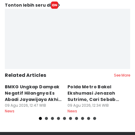
Tonton lebih seru di
Related Articles
See More
BMKG Ungkap Dampak
Polda Metro Bakal
D
Negatif Hilangnya Es
Ekshumasi Jenazah
P
Abadi Jayawijaya Akhir
Sutrimo, Cari Sebab
Te
2026
09 Agu 2026, 12:47 WIB
Kematian
09 Agu 2026, 12:34 WIB
P
09
News
News
Ne