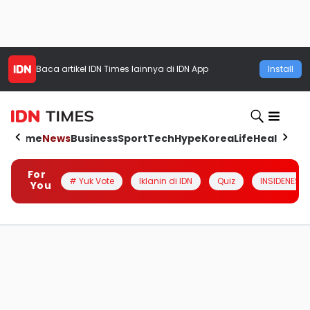
Baca artikel
IDN Times
lainnya di IDN App
Install
Home
News
Business
Sport
Tech
Hype
Korea
Life
Health
Aut
For
# Yuk Vote
Iklanin di IDN
Quiz
INSIDENESIA
You