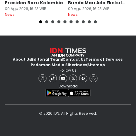
Presiden Baru Kolombia
Bunda Mau Ada Ekskul
S
09 Agu 2026, 16:23 WIB
Menembak
09 Agu 2026, 16:23 WIB
S
09
News
News
Ne
About Us
Editorial Team
Contact Us
Terms of Services
Pedoman Media Siber
Index
Sitemap
Follow Us
Download
© 2026 IDN. All Rights Reserved.