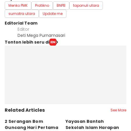
Menko PMK
Pratikno
BNPB
tapanuli utara
sumatra utara
Update me
Editorial Team
Editor
Deti Mega Purnamasari
Tonton lebih seru di
Related Articles
See More
2 Serangan Bom
Yayasan Bantah
E
Guncang Hari Pertama
Sekolah Islam Harapan
S