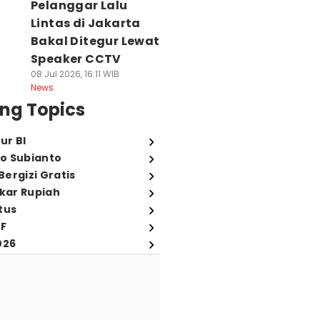
Pelanggar Lalu
Lintas di Jakarta
Bakal Ditegur Lewat
Speaker CCTV
08 Jul 2026, 16:11 WIB
News
ng Topics
ur BI
o Subianto
ergizi Gratis
ukar Rupiah
tus
FF
026