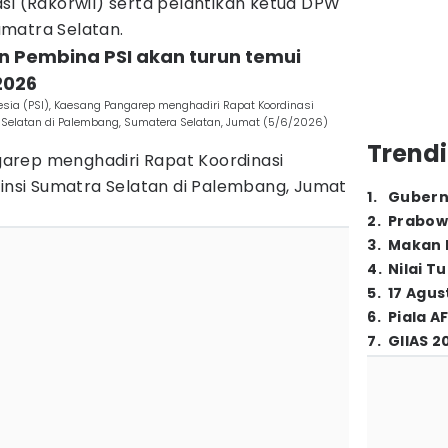
si (Rakorwil) serta pelantikan ketua DPW
matra Selatan.
n Pembina PSI akan turun temui
2026
esia (PSI), Kaesang Pangarep menghadiri Rapat Koordinasi
a Selatan di Palembang, Sumatera Selatan, Jumat (5/6/2026)
Trendi
arep menghadiri Rapat Koordinasi
vinsi Sumatra Selatan di Palembang, Jumat
1
.
Gubern
2
.
Prabow
3
.
Makan B
4
.
Nilai T
5
.
17 Agus
6
.
Piala A
7
.
GIIAS 2