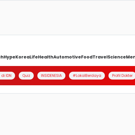
ch
Hype
Korea
Life
Health
Automotive
Food
Travel
Science
Me
 di IDN
Quiz
INSIDENESIA
#LokalBerdaya
Profil Dokter