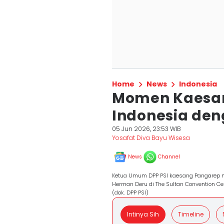
Home
News
Indonesia
Momen Kaesan
Indonesia de
05 Jun 2026, 23:53 WIB
Yosafat Diva Bayu Wisesa
News
Channel
Ketua Umum DPP PSI kaesang Pangarep 
Herman Deru di The Sultan Convention C
(dok. DPP PSI)
Intinya Sih
Timeline