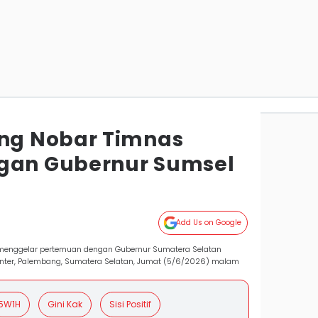
g Nobar Timnas
ngan Gubernur Sumsel
Add Us on Google
menggelar pertemuan dengan Gubernur Sumatera Selatan
enter, Palembang, Sumatera Selatan, Jumat (5/6/2026) malam
5W1H
Gini Kak
Sisi Positif