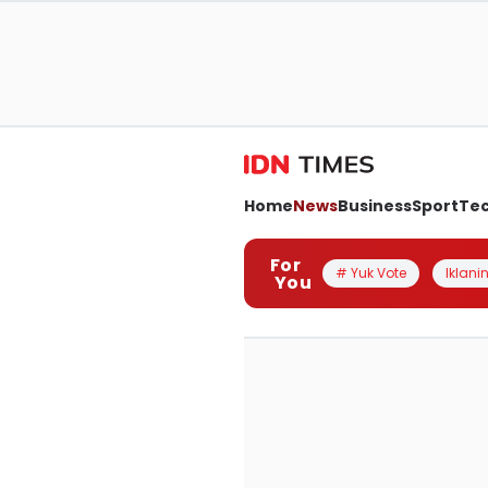
Home
News
Business
Sport
Te
For
# Yuk Vote
Iklanin
You