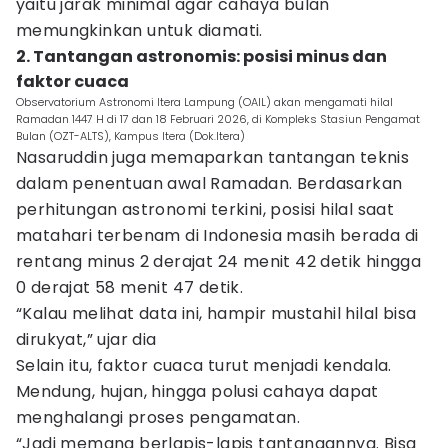
yaitu jarak minimal agar cahaya bulan
memungkinkan untuk diamati.
2. Tantangan astronomis: posisi minus dan
faktor cuaca
Observatorium Astronomi Itera Lampung (OAIL) akan mengamati hilal
Ramadan 1447 H di 17 dan 18 Februari 2026, di Kompleks Stasiun Pengamat
Bulan (OZT-ALTS), Kampus Itera (Dok.Itera)
Nasaruddin juga memaparkan tantangan teknis
dalam penentuan awal Ramadan. Berdasarkan
perhitungan astronomi terkini, posisi hilal saat
matahari terbenam di Indonesia masih berada di
rentang minus 2 derajat 24 menit 42 detik hingga
0 derajat 58 menit 47 detik.
“Kalau melihat data ini, hampir mustahil hilal bisa
dirukyat,” ujar dia
Selain itu, faktor cuaca turut menjadi kendala.
Mendung, hujan, hingga polusi cahaya dapat
menghalangi proses pengamatan.
“Jadi memang berlapis-lapis tantangannya. Bisa