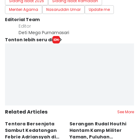
Sidang Isbat 2026
Sidang isbat Ramadan
Menteri Agama
Nasaruddin Umar
Update me
Editorial Team
Editor
Deti Mega Purnamasari
Tonton lebih seru di
Related Articles
See More
Tentara Bersenjata
Serangan Rudal Houthi
F
Sambut Kedatangan
Hantam Kamp Militer
d
Febrie Adriansyah di
Yaman, Puluhan
R