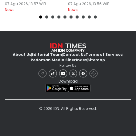
Kejagung
07 Agu 2026, 13:57 WIB
Tentara Tewas
07 Agu 2026, 13:56 WIB
D
07
News
News
Ne
About Us
Editorial Team
Contact Us
Terms of Services
Pedoman Media Siber
Index
Sitemap
Follow Us
Download
© 2026 IDN. All Rights Reserved.