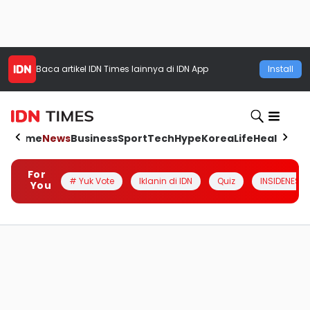
Baca artikel
IDN Times
lainnya di IDN App
Install
Home
News
Business
Sport
Tech
Hype
Korea
Life
Health
Aut
For
# Yuk Vote
Iklanin di IDN
Quiz
INSIDENESIA
You